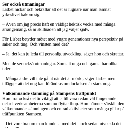
Ser också utmaningar
Lisbet nickar och bekräftar att det är lugnare när man lämnat
yrkeslivet bakom sig.
– Även om jag precis haft en väldigt hektisk vecka med många
arrangemang, så är skillnaden att jag väljer själv.
För Lisbet betyder mötet med yngre generationer nya perspektiv på
saker och ting. Och vinsten med det?
– Ja, det kan ju leda till personlig utveckling, säger hon och skrattar.
Men de ser också utmaningar. Som att unga och gamla har olika
tider.
– Många äldre vill inte gå ut när det är mörkt, säger Lisbet men
tillägger att det nog kan förändras om lockelsen är stark nog.
Välkomnande stämning på Stampens träffpunkt
Hon tror också det är viktigt att ta till vara redan väl fungerande
delar i verksamheterna som nu flyttar ihop. Hon nämner särskilt den
välkomnande stämningen och en rad aktiviteter som många gillar på
träffpunkten Stampen.
– Det vore bra om man kunde ta med det – och sedan utveckla det