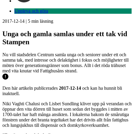
Uppleva och göra
2017-12-14
|
5
min läsning
Unga och gamla samlas under ett tak vid
Stampen
Nu vill stadsdelen Centrum samla unga och seniorer under ett och
samma tak, med intresse och delaktighet i fokus och möjligheter till
möten över generationsgränser som bonus. Allt i det röda trähuset
med vita knutar vid Fattighusåns strand.
Den här artikeln publicerades
2017-12-14
och kan ha hunnit bli
inaktuell.
Niki Vaghti Chalusi och Lisbet Sundling kliver upp på verandan och
öppnar den vita dörren till huset som sedan det byggdes i mitten av
1700-talet har haft många ansikten. I lokalerna bakom de smårutiga
fönstren under det branta tegeltaket har det drivits allt från fattighus
och lungsjukhus till dispensär och domkyrkoverksamhet.