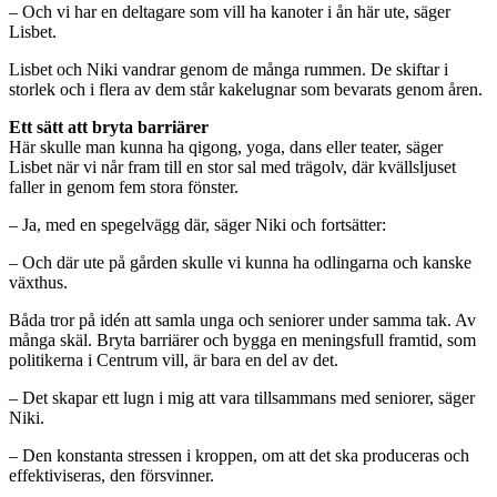
– Och vi har en deltagare som vill ha kanoter i ån här ute, säger
Lisbet.
Lisbet och Niki vandrar genom de många rummen. De skiftar i
storlek och i flera av dem står kakelugnar som bevarats genom åren.
Ett sätt att bryta barriärer
Här skulle man kunna ha qigong, yoga, dans eller teater, säger
Lisbet när vi når fram till en stor sal med trägolv, där kvällsljuset
faller in genom fem stora fönster.
– Ja, med en spegelvägg där, säger Niki och fortsätter:
– Och där ute på gården skulle vi kunna ha odlingarna och kanske
växthus.
Båda tror på idén att samla unga och seniorer under samma tak. Av
många skäl. Bryta barriärer och bygga en meningsfull framtid, som
politikerna i Centrum vill, är bara en del av det.
– Det skapar ett lugn i mig att vara tillsammans med seniorer, säger
Niki.
– Den konstanta stressen i kroppen, om att det ska produceras och
effektiviseras, den försvinner.