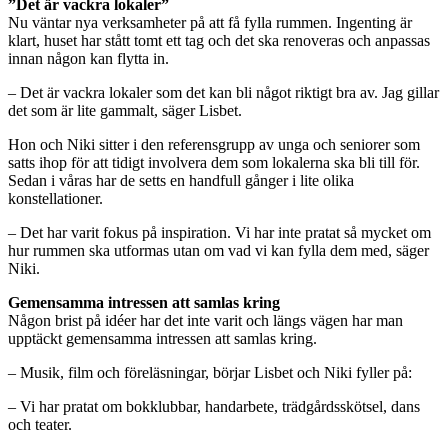
”Det är vackra lokaler”
Nu väntar nya verksamheter på att få fylla rummen. Ingenting är
klart, huset har stått tomt ett tag och det ska renoveras och anpassas
innan någon kan flytta in.
– Det är vackra lokaler som det kan bli något riktigt bra av. Jag gillar
det som är lite gammalt, säger Lisbet.
Hon och Niki sitter i den referensgrupp av unga och seniorer som
satts ihop för att tidigt involvera dem som lokalerna ska bli till för.
Sedan i våras har de setts en handfull gånger i lite olika
konstellationer.
– Det har varit fokus på inspiration. Vi har inte pratat så mycket om
hur rummen ska utformas utan om vad vi kan fylla dem med, säger
Niki.
Gemensamma intressen att samlas kring
Någon brist på idéer har det inte varit och längs vägen har man
upptäckt gemensamma intressen att samlas kring.
– Musik, film och föreläsningar, börjar Lisbet och Niki fyller på:
– Vi har pratat om bokklubbar, handarbete, trädgårdsskötsel, dans
och teater.