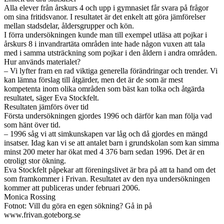
Alla elever från årskurs 4 och upp i gymnasiet får svara på frågor
om sina fritidsvanor. I resultatet är det enkelt att göra jämförelser
mellan stadsdelar, åldersgrupper och kön.
I förra undersökningen kunde man till exempel utläsa att pojkar i
årskurs 8 i invandrartäta områden inte hade någon vuxen att tala
med i samma utsträckning som pojkar i den åldern i andra områden.
Hur används materialet?
– Vi lyfter fram en rad viktiga generella förändringar och trender. Vi
kan lämna förslag till åtgärder, men det är de som är mest
kompetenta inom olika områden som bäst kan tolka och åtgärda
resultatet, säger Eva Stockfelt.
Resultaten jämförs över tid
Första undersökningen gjordes 1996 och därför kan man följa vad
som hänt över tid.
– 1996 såg vi att simkunskapen var låg och då gjordes en mängd
insatser. Idag kan vi se att antalet barn i grundskolan som kan simma
minst 200 meter har ökat med 4 376 barn sedan 1996. Det är en
otroligt stor ökning.
Eva Stockfelt påpekar att föreningslivet är bra på att ta hand om det
som framkommer i Frivan. Resultatet av den nya undersökningen
kommer att publiceras under februari 2006.
Monica Rossing
Fotnot: Vill du göra en egen sökning? Gå in på
www.frivan.goteborg.se