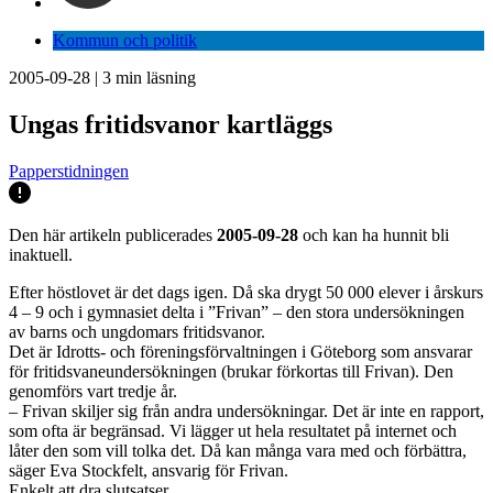
Kommun och politik
2005-09-28
|
3
min läsning
Ungas fritidsvanor kartläggs
Papperstidningen
Den här artikeln publicerades
2005-09-28
och kan ha hunnit bli
inaktuell.
Efter höstlovet är det dags igen. Då ska drygt 50 000 elever i årskurs
4 – 9 och i gymnasiet delta i ”Frivan” – den stora undersökningen
av barns och ungdomars fritidsvanor.
Det är Idrotts- och föreningsförvaltningen i Göteborg som ansvarar
för fritidsvaneundersökningen (brukar förkortas till Frivan). Den
genomförs vart tredje år.
– Frivan skiljer sig från andra undersökningar. Det är inte en rapport,
som ofta är begränsad. Vi lägger ut hela resultatet på internet och
låter den som vill tolka det. Då kan många vara med och förbättra,
säger Eva Stockfelt, ansvarig för Frivan.
Enkelt att dra slutsatser