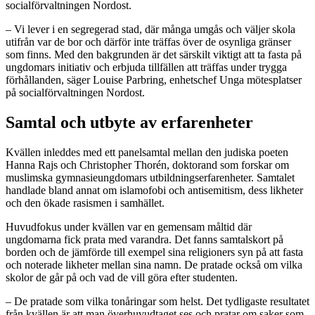
socialförvaltningen Nordost.
– Vi lever i en segregerad stad, där många umgås och väljer skola
utifrån var de bor och därför inte träffas över de osynliga gränser
som finns. Med den bakgrunden är det särskilt viktigt att ta fasta på
ungdomars initiativ och erbjuda tillfällen att träffas under trygga
förhållanden, säger Louise Parbring, enhetschef Unga mötesplatser
på socialförvaltningen Nordost.
Samtal och utbyte av erfarenheter
Kvällen inleddes med ett panelsamtal mellan den judiska poeten
Hanna Rajs och Christopher Thorén, doktorand som forskar om
muslimska gymnasieungdomars utbildningserfarenheter. Samtalet
handlade bland annat om islamofobi och antisemitism, dess likheter
och den ökade rasismen i samhället.
Huvudfokus under kvällen var en gemensam måltid där
ungdomarna fick prata med varandra. Det fanns samtalskort på
borden och de jämförde till exempel sina religioners syn på att fasta
och noterade likheter mellan sina namn. De pratade också om vilka
skolor de går på och vad de vill göra efter studenten.
– De pratade som vilka tonåringar som helst. Det tydligaste resultatet
från kvällen är att man överhuvudtaget ses och pratar om saker som