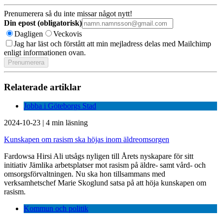
Prenumerera så du inte missar något nytt!
Din epost (obligatorisk)
Dagligen
Veckovis
Jag har läst och förstått att min mejladress delas med Mailchimp
enligt informationen ovan.
Relaterade artiklar
Jobba i Göteborgs Stad
2024-10-23
|
4 min läsning
Kunskapen om rasism ska höjas inom äldreomsorgen
​Fardowsa Hirsi Ali utsågs nyligen till Årets nyskapare för sitt
initiativ Jämlika arbetsplatser mot rasism på äldre- samt vård- och
omsorgsförvaltningen. Nu ska hon tillsammans med
verksamhetschef Marie Skoglund satsa på att höja kunskapen om
rasism.
Kommun och politik