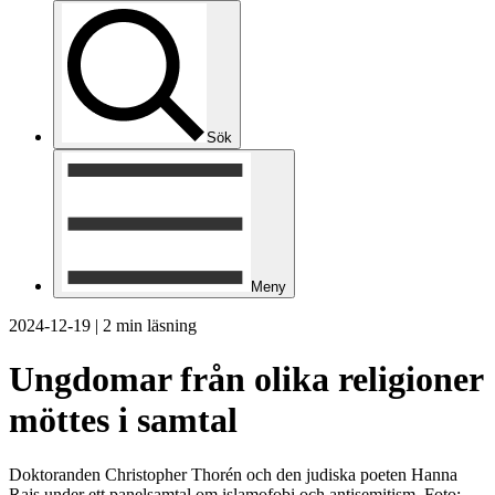
Sök
Meny
2024-12-19
|
2 min läsning
Ungdomar från olika religioner
möttes i samtal
Doktoranden Christopher Thorén och den judiska poeten Hanna
Rajs under ett panelsamtal om islamofobi och antisemitism. Foto: