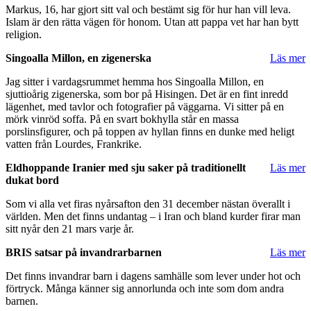
Markus, 16, har gjort sitt val och bestämt sig för hur han vill leva.
Islam är den rätta vägen för honom. Utan att pappa vet har han bytt
religion.
Singoalla Millon, en zigenerska
Läs mer
Jag sitter i vardagsrummet hemma hos Singoalla Millon, en
sjuttioårig zigenerska, som bor på Hisingen. Det är en fint inredd
lägenhet, med tavlor och fotografier på väggarna. Vi sitter på en
mörk vinröd soffa. På en svart bokhylla står en massa
porslinsfigurer, och på toppen av hyllan finns en dunke med heligt
vatten från Lourdes, Frankrike.
Eldhoppande Iranier med sju saker på traditionellt
Läs mer
dukat bord
Som vi alla vet firas nyårsafton den 31 december nästan överallt i
världen. Men det finns undantag – i Iran och bland kurder firar man
sitt nyår den 21 mars varje år.
BRIS satsar på invandrarbarnen
Läs mer
Det finns invandrar barn i dagens samhälle som lever under hot och
förtryck. Många känner sig annorlunda och inte som dom andra
barnen.