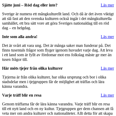
Sjätte juni – Röd dag eller inte?
Läs mer
Sverige är numera ett mångkulturellt land. Och då är det även viktigt
att slå fast att den svenska kulturen också ingår i det mångkulturella
samhället, ett bra sätt vore att göra Sveriges nationaldag till en röd
dag – en helgdag.
Inte som alla andra!
Läs mer
Det är svårt att vara ung. Det är många saker man funderar på. Det
finns tusentals frågor som flyger igenom huvudet varje dag. Att leva
i ett land som är fyllt av fördomar mot ens folkslag måste ge mer än
tusen frågor till.
Här möts tjejer från olika kulturer
Läs mer
Tjejerna är från olika kulturer, har olika ursprung och bor i olika
stadsdelar men i tjejgruppen får de möjlighet att träffas och lära
känna varandra.
Varje träff blir en resa
Läs mer
Genom träffarna får de lära känna varandra. Varje träff blir en resa
till ett nytt land och en ny kultur. Tjejgruppen ger dem chansen att få
veta mer om andra kulturer och nationaliteter. Allt detta för att skapa