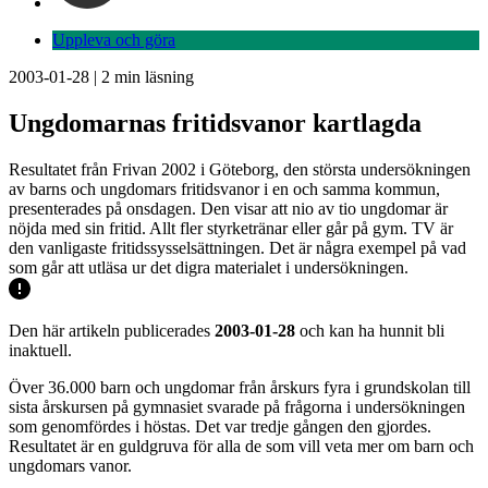
Uppleva och göra
2003-01-28
|
2
min läsning
Ungdomarnas fritidsvanor kartlagda
Resultatet från Frivan 2002 i Göteborg, den största undersökningen
av barns och ungdomars fritidsvanor i en och samma kommun,
presenterades på onsdagen. Den visar att nio av tio ungdomar är
nöjda med sin fritid. Allt fler styrketränar eller går på gym. TV är
den vanligaste fritidssysselsättningen. Det är några exempel på vad
som går att utläsa ur det digra materialet i undersökningen.
Den här artikeln publicerades
2003-01-28
och kan ha hunnit bli
inaktuell.
Över 36.000 barn och ungdomar från årskurs fyra i grundskolan till
sista årskursen på gymnasiet svarade på frågorna i undersökningen
som genomfördes i höstas. Det var tredje gången den gjordes.
Resultatet är en guldgruva för alla de som vill veta mer om barn och
ungdomars vanor.