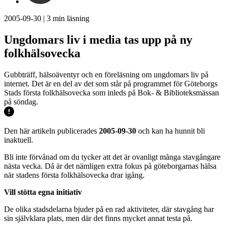
2005-09-30
|
3
min läsning
Ungdomars liv i media tas upp på ny
folkhälsovecka
Gubbträff, hälsoäventyr och en föreläsning om ungdomars liv på
internet. Det är en del av det som står på programmet för Göteborgs
Stads första folkhälsovecka som inleds på Bok- & Biblioteksmässan
på söndag.
Den här artikeln publicerades
2005-09-30
och kan ha hunnit bli
inaktuell.
Bli inte förvånad om du tycker att det är ovanligt många stavgångare
nästa vecka. Då är det nämligen extra fokus på göteborgarnas hälsa
när stadens första folkhälsovecka drar igång.
Vill stötta egna initiativ
De olika stadsdelarna bjuder på en rad aktiviteter, där stavgång har
sin självklara plats, men där det finns mycket annat testa på.