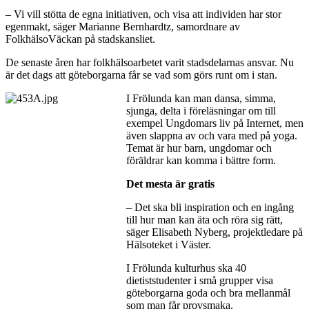
– Vi vill stötta de egna initiativen, och visa att individen har stor
egenmakt, säger Marianne Bernhardtz, samordnare av
FolkhälsoVäckan på stadskansliet.
De senaste åren har folkhälsoarbetet varit stadsdelarnas ansvar. Nu
är det dags att göteborgarna får se vad som görs runt om i stan.
I Frölunda kan man dansa, simma,
sjunga, delta i föreläsningar om till
exempel Ungdomars liv på Internet, men
även slappna av och vara med på yoga.
Temat är hur barn, ungdomar och
föräldrar kan komma i bättre form.
Det mesta är gratis
– Det ska bli inspiration och en ingång
till hur man kan äta och röra sig rätt,
säger Elisabeth Nyberg, projektledare på
Hälsoteket i Väster.
I Frölunda kulturhus ska 40
dietiststudenter i små grupper visa
göteborgarna goda och bra mellanmål
som man får provsmaka.