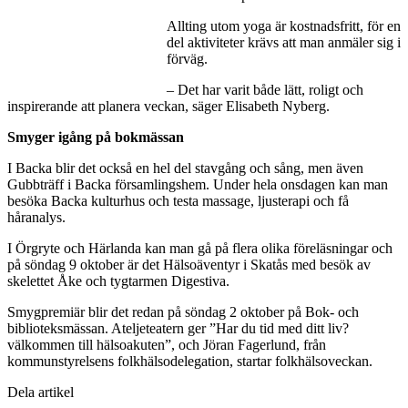
Allting utom yoga är kostnadsfritt, för en
del aktiviteter krävs att man anmäler sig i
förväg.
– Det har varit både lätt, roligt och
inspirerande att planera veckan, säger Elisabeth Nyberg.
Smyger igång på bokmässan
I Backa blir det också en hel del stavgång och sång, men även
Gubbträff i Backa församlingshem. Under hela onsdagen kan man
besöka Backa kulturhus och testa massage, ljusterapi och få
håranalys.
I Örgryte och Härlanda kan man gå på flera olika föreläsningar och
på söndag 9 oktober är det Hälsoäventyr i Skatås med besök av
skelettet Åke och tygtarmen Digestiva.
Smygpremiär blir det redan på söndag 2 oktober på Bok- och
biblioteksmässan. Ateljeteatern ger ”Har du tid med ditt liv?
välkommen till hälsoakuten”, och Jöran Fagerlund, från
kommunstyrelsens folkhälsodelegation, startar folkhälsoveckan.
Dela artikel