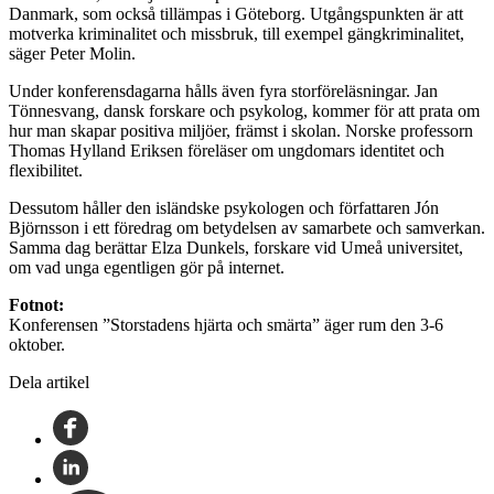
Danmark, som också tillämpas i Göteborg. Utgångspunkten är att
motverka kriminalitet och missbruk, till exempel gängkriminalitet,
säger Peter Molin.
Under konferensdagarna hålls även fyra storföreläsningar. Jan
Tönnesvang, dansk forskare och psykolog, kommer för att prata om
hur man skapar positiva miljöer, främst i skolan. Norske professorn
Thomas Hylland Eriksen föreläser om ungdomars identitet och
flexibilitet.
Dessutom håller den isländske psykologen och författaren Jón
Björnsson i ett föredrag om betydelsen av samarbete och samverkan.
Samma dag berättar Elza Dunkels, forskare vid Umeå universitet,
om vad unga egentligen gör på internet.
Fotnot:
Konferensen ”Storstadens hjärta och smärta” äger rum den 3-6
oktober.
Dela artikel