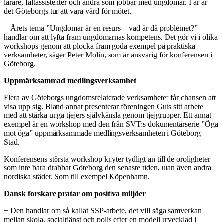
lärare, fältassistenter och andra som jobbar med ungdomar. I år är
det Göteborgs tur att vara värd för mötet.
− Årets tema ”Ungdomar är en resurs – vad är då problemet?”
handlar om att lyfta fram ungdomarnas kompetens. Det gör vi i olika
workshops genom att plocka fram goda exempel på praktiska
verksamheter, säger Peter Molin, som är ansvarig för konferensen i
Göteborg.
Uppmärksammad medlingsverksamhet
Flera av Göteborgs ungdomsrelaterade verksamheter får chansen att
visa upp sig. Bland annat presenterar föreningen Guts sitt arbete
med att stärka unga tjejers självkänsla genom tjejgrupper. Ett annat
exempel är en workshop med den från SVT:s dokumentärserie ”Öga
mot öga” uppmärksammade medlingsverksamheten i Göteborg
Stad.
Konferensens största workshop knyter tydligt an till de oroligheter
som inte bara drabbat Göteborg den senaste tiden, utan även andra
nordiska städer. Som till exempel Köpenhamn.
Dansk forskare pratar om positiva miljöer
− Den handlar om så kallat SSP-arbete, det vill säga samverkan
mellan skola, socialtjänst och polis efter en modell utvecklad i