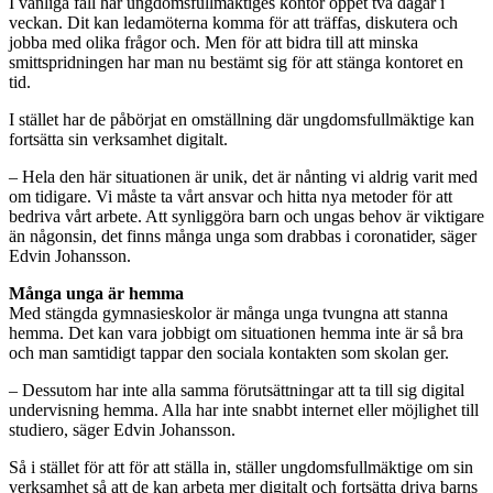
I vanliga fall har ungdomsfullmäktiges kontor öppet två dagar i
veckan. Dit kan ledamöterna komma för att träffas, diskutera och
jobba med olika frågor och. Men för att bidra till att minska
smittspridningen har man nu bestämt sig för att stänga kontoret en
tid.
I stället har de påbörjat en omställning där ungdomsfullmäktige kan
fortsätta sin verksamhet digitalt.
– Hela den här situationen är unik, det är nånting vi aldrig varit med
om tidigare. Vi måste ta vårt ansvar och hitta nya metoder för att
bedriva vårt arbete. Att synliggöra barn och ungas behov är viktigare
än någonsin, det finns många unga som drabbas i coronatider, säger
Edvin Johansson.
Många unga är hemma
Med stängda gymnasieskolor är många unga tvungna att stanna
hemma. Det kan vara jobbigt om situationen hemma inte är så bra
och man samtidigt tappar den sociala kontakten som skolan ger.
– Dessutom har inte alla samma förutsättningar att ta till sig digital
undervisning hemma. Alla har inte snabbt internet eller möjlighet till
studiero, säger Edvin Johansson.
Så i stället för att för att ställa in, ställer ungdomsfullmäktige om sin
verksamhet så att de kan arbeta mer digitalt och fortsätta driva barns