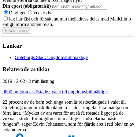
Prenumerera så du inte missar något nytt!
Din epost (obligatorisk)
Dagligen
Veckovis
Jag har läst och förstått att min mejladress delas med Mailchimp
enligt informationen ovan.
Länkar
Göteborgs Stad: Ungdomsfullmäktige
Relaterade artiklar
2019-12-02
|
2 min läsning
9000 ungdomar röstade i valet till ungdomsfullmäktige
22 procent av de barn och unga som är röstberättigade i valet till
Göteborgs ungdomsfullmäktige röstade – ungefär lika många som
förra året. ”Mycket av ansvaret för att så få röstade ligger på de
vuxna – stödet för ungdomsfullmäktige i stadsdelarna måste
fungera”, säger Edvin Johansson, som för fjärde året i rad blev en av
ledamöterna.