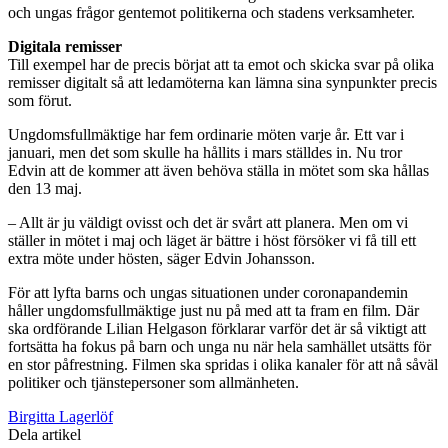
och ungas frågor gentemot politikerna och stadens verksamheter.
Digitala remisser
Till exempel har de precis börjat att ta emot och skicka svar på olika
remisser digitalt så att ledamöterna kan lämna sina synpunkter precis
som förut.
Ungdomsfullmäktige har fem ordinarie möten varje år. Ett var i
januari, men det som skulle ha hållits i mars ställdes in. Nu tror
Edvin att de kommer att även behöva ställa in mötet som ska hållas
den 13 maj.
– Allt är ju väldigt ovisst och det är svårt att planera. Men om vi
ställer in mötet i maj och läget är bättre i höst försöker vi få till ett
extra möte under hösten, säger Edvin Johansson.
För att lyfta barns och ungas situationen under coronapandemin
håller ungdomsfullmäktige just nu på med att ta fram en film. Där
ska ordförande Lilian Helgason förklarar varför det är så viktigt att
fortsätta ha fokus på barn och unga nu när hela samhället utsätts för
en stor påfrestning. Filmen ska spridas i olika kanaler för att nå såväl
politiker och tjänstepersoner som allmänheten.
Birgitta Lagerlöf
Dela artikel