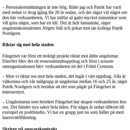
– Personalomsättningen är inte hög. Både jag och Patrik har varit
med sedan vi drog igång för 20 år sedan, och det säger väl något om
den här verksamheten. Vi har träffat så galet mycket människor som
vill göra något, som har en idé. Det är helt fantastiskt, säger
ungdomskonsulenten Jörgen Stål och pekar mot sin kollega Patrik
Nordgren.
Riktar sig mot hela staden
Fängelset var först ett treårigt projekt riktat mot äldre ungdomar.
Därefter blev det ett resursnämndsuppdrag och först i senaste
omorganisationen blev verksamheten en del i Fritid Centrum.
– Men vi riktar oss mot hela staden, det ingår i vårt uppdrag. Alla är
välkomna och vår målgrupp är ungdomar mellan 16 och 25 år, säger
Patrik Nordgren och berättar att det som pågår på Fängelset är
intressestyrt.
– Ungdomarna som besöker Fängelset har skapat verksamheten hos
oss. Det händer nya saker hela tiden. För några år sedan tillkom till
exempel en poddstudio. Vi har en grupp just nu som håller på med
lasersvärdfäktning.
Skriver på ansvarskontrakt