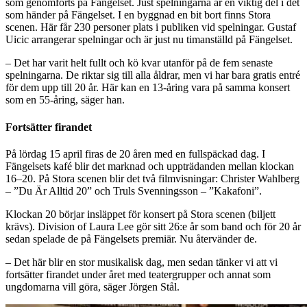
som genomförts på Fängelset. Just spelningarna är en viktig del i det
som händer på Fängelset. I en byggnad en bit bort finns Stora
scenen. Här får 230 personer plats i publiken vid spelningar. Gustaf
Uicic arrangerar spelningar och är just nu timanställd på Fängelset.
– Det har varit helt fullt och kö kvar utanför på de fem senaste
spelningarna. De riktar sig till alla åldrar, men vi har bara gratis entré
för dem upp till 20 år. Här kan en 13-åring vara på samma konsert
som en 55-åring, säger han.
Fortsätter firandet
På lördag 15 april firas de 20 åren med en fullspäckad dag. I
Fängelsets kafé blir det marknad och uppträdanden mellan klockan
16–20. På Stora scenen blir det två filmvisningar: Christer Wahlberg
– ”Du Är Alltid 20” och Truls Svenningsson – ”Kakafoni”.
Klockan 20 börjar insläppet för konsert på Stora scenen (biljett
krävs). Division of Laura Lee gör sitt 26:e år som band och för 20 år
sedan spelade de på Fängelsets premiär. Nu återvänder de.
– Det här blir en stor musikalisk dag, men sedan tänker vi att vi
fortsätter firandet under året med teatergrupper och annat som
ungdomarna vill göra, säger Jörgen Stål.