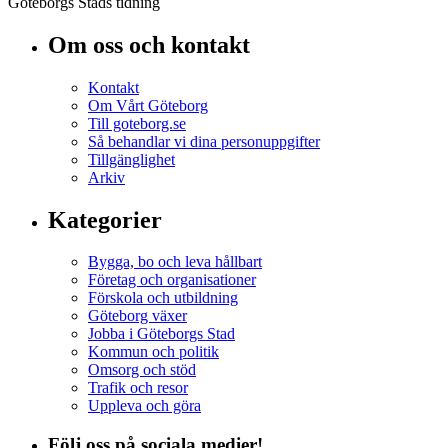
Göteborgs Stads tidning
Om oss och kontakt
Kontakt
Om Vårt Göteborg
Till goteborg.se
Så behandlar vi dina personuppgifter
Tillgänglighet
Arkiv
Kategorier
Bygga, bo och leva hållbart
Företag och organisationer
Förskola och utbildning
Göteborg växer
Jobba i Göteborgs Stad
Kommun och politik
Omsorg och stöd
Trafik och resor
Uppleva och göra
Följ oss på sociala medier!