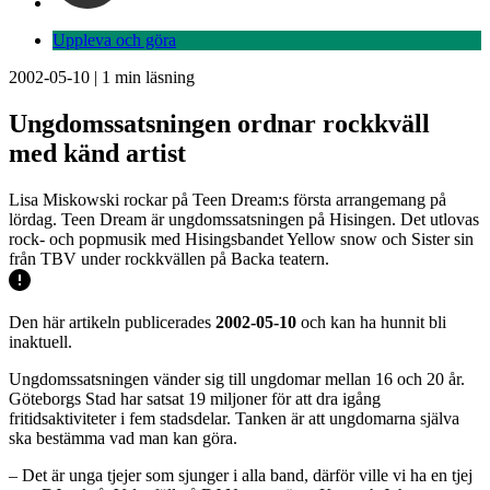
Uppleva och göra
2002-05-10
|
1
min läsning
Ungdomssatsningen ordnar rockkväll
med känd artist
Lisa Miskowski rockar på Teen Dream:s första arrangemang på
lördag. Teen Dream är ungdomssatsningen på Hisingen. Det utlovas
rock- och popmusik med Hisingsbandet Yellow snow och Sister sin
från TBV under rockkvällen på Backa teatern.
Den här artikeln publicerades
2002-05-10
och kan ha hunnit bli
inaktuell.
Ungdomssatsningen vänder sig till ungdomar mellan 16 och 20 år.
Göteborgs Stad har satsat 19 miljoner för att dra igång
fritidsaktiviteter i fem stadsdelar. Tanken är att ungdomarna själva
ska bestämma vad man kan göra.
– Det är unga tjejer som sjunger i alla band, därför ville vi ha en tjej