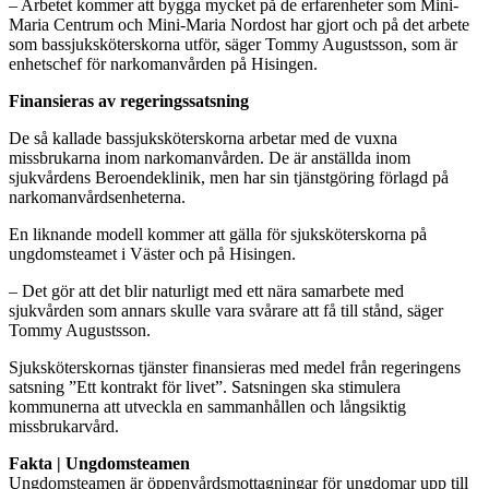
– Arbetet kommer att bygga mycket på de erfarenheter som Mini-
Maria Centrum och Mini-Maria Nordost har gjort och på det arbete
som bassjuksköterskorna utför, säger Tommy Augustsson, som är
enhetschef för narkomanvården på Hisingen.
Finansieras av regeringssatsning
De så kallade bassjuksköterskorna arbetar med de vuxna
missbrukarna inom narkomanvården. De är anställda inom
sjukvårdens Beroendeklinik, men har sin tjänstgöring förlagd på
narkomanvårdsenheterna.
En liknande modell kommer att gälla för sjuksköterskorna på
ungdomsteamet i Väster och på Hisingen.
– Det gör att det blir naturligt med ett nära samarbete med
sjukvården som annars skulle vara svårare att få till stånd, säger
Tommy Augustsson.
Sjuksköterskornas tjänster finansieras med medel från regeringens
satsning ”Ett kontrakt för livet”. Satsningen ska stimulera
kommunerna att utveckla en sammanhållen och långsiktig
missbrukarvård.
Fakta | Ungdomsteamen
Ungdomsteamen är öppenvårdsmottagningar för ungdomar upp till