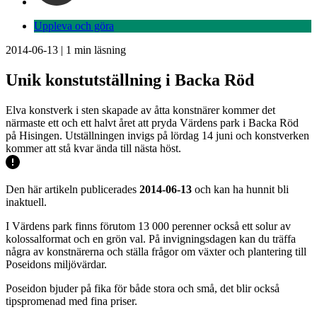
Uppleva och göra
2014-06-13
|
1
min läsning
Unik konstutställning i Backa Röd
Elva konstverk i sten skapade av åtta konstnärer kommer det
närmaste ett och ett halvt året att pryda Värdens park i Backa Röd
på Hisingen. Utställningen invigs på lördag 14 juni och konstverken
kommer att stå kvar ända till nästa höst.
Den här artikeln publicerades
2014-06-13
och kan ha hunnit bli
inaktuell.
I Värdens park finns förutom 13 000 perenner också ett solur av
kolossalformat och en grön val. På invigningsdagen kan du träffa
några av konstnärerna och ställa frågor om växter och plantering till
Poseidons miljövärdar.
Poseidon bjuder på fika för både stora och små, det blir också
tipspromenad med fina priser.