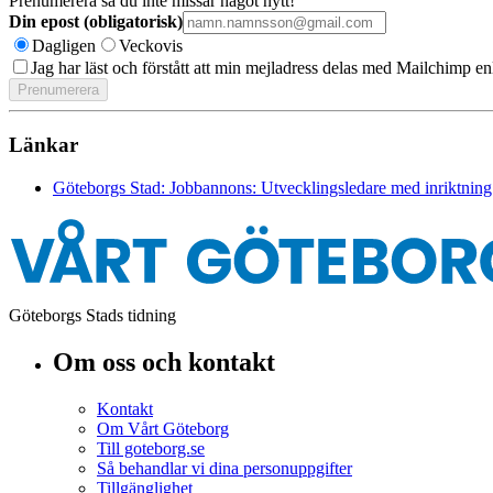
Prenumerera så du inte missar något nytt!
Din epost (obligatorisk)
Dagligen
Veckovis
Jag har läst och förstått att min mejladress delas med Mailchimp en
Länkar
Göteborgs Stad: Jobbannons: Utvecklingsledare med inriktning
Göteborgs Stads tidning
Om oss och kontakt
Kontakt
Om Vårt Göteborg
Till goteborg.se
Så behandlar vi dina personuppgifter
Tillgänglighet