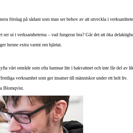
minera förslag på sådant som man ser behov av att utveckla i verksamhete
t ser ut i verksamheterna – vad fungerar bra? Går det att öka delaktigh
gger henne extra varmt om hjärtat.
t lyfta vårt område som ofta hamnar lite i bakvattnet och inte får del av
ntliga verksamhet som ger insatser till människor under ett helt liv.
lla Blomqvist.