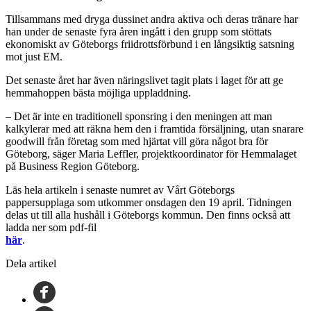
Tillsammans med dryga dussinet andra aktiva och deras tränare har
han under de senaste fyra åren ingått i den grupp som stöttats
ekonomiskt av Göteborgs friidrottsförbund i en långsiktig satsning
mot just EM.
Det senaste året har även näringslivet tagit plats i laget för att ge
hemmahoppen bästa möjliga uppladdning.
– Det är inte en traditionell sponsring i den meningen att man
kalkylerar med att räkna hem den i framtida försäljning, utan snarare
goodwill från företag som med hjärtat vill göra något bra för
Göteborg, säger Maria Leffler, projektkoordinator för Hemmalaget
på Business Region Göteborg.
Läs hela artikeln i senaste numret av Vårt Göteborgs
pappersupplaga som utkommer onsdagen den 19 april. Tidningen
delas ut till alla hushåll i Göteborgs kommun. Den finns också att
ladda ner som pdf-fil
här
.
Dela artikel