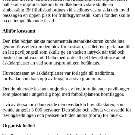
hall skulle uppföras bakom huvudläktaren vidare skulle en
simbassäng för friluftsbad ordnas vid stadions västra sida och invid
bassängen en öppen plats för friluftsgymnastik, som i fonden skulle
ha en tempelliknande fasad.
Alltför kostsamt
Den från början tänkta monumentala stenarkitekturen kunde inte
genomföras eftersom den blev för kostsam, istället övergick man till
en lätt paviljongstil som skulle ge ett vackert intryck när träd och
buskar hunnit växa ut. Detta medförde att det blev ett större antal
åskådarplatser än vad som ursprungligen beräknats.
Huvudmassan av åskådarplatser var förlagda till trädkrönta
jordvallar som bars upp av höga, massiva granitmurar.
Det dominerade inslaget utgjordes av fyra tornliknande paviljonger
som placerats i ungefärlig höjd med fotbollsplanens hörnflaggor.
Två av dessa torn flankerade den övertäckta huvudläktaren, som
rymde ungefär 3 000 personer. Den södra och största var avsedd för
tävlingsledningen och pressen och den andra (norra) för musik.
Organisk helhet