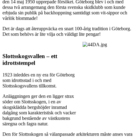
den 14 maj 1950 upprepade försöket. Göteborg blev i och med
dessa två arrangemang den första svenska skidklubb som kunde
erbjuda sin publik på backhoppning samtidigt som vit-sippor och
vårlök blommade!
Det är dags att återuppväcka en snart 100-årig tradition i Göteborg.
Det som behövs är lite vilja och väldigt lite pengar!
Slottsskogsvallen – ett
idrottstempel
1923 inleddes en ny era för Göteborg
som idrottsstad i och med
Slottsskogsvallens tillkomst.
Anläggningen ger den en ligger strax
söder om Slottsskogen, i en av
skogsklädda bergshöjder inramad
dalgång som karakteristisk och vacker
bakgrund bestående av västkustens
säregna och fagra natur.
Den för Slottsskogen så välanpassade arkitekturen måste anses vara