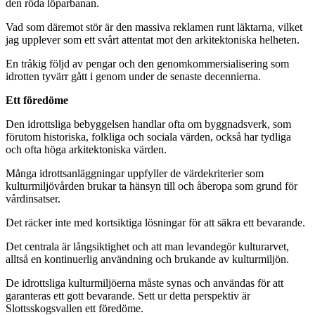
den röda löparbanan.
Vad som däremot stör är den massiva reklamen runt läktarna, vilket
jag upplever som ett svårt attentat mot den arkitektoniska helheten.
En tråkig följd av pengar och den genomkommersialisering som
idrotten tyvärr gått i genom under de senaste decennierna.
Ett föredöme
Den idrottsliga bebyggelsen handlar ofta om byggnadsverk, som
förutom historiska, folkliga och sociala värden, också har tydliga
och ofta höga arkitektoniska värden.
Många idrottsanläggningar uppfyller de värdekriterier som
kulturmiljövården brukar ta hänsyn till och åberopa som grund för
vårdinsatser.
Det räcker inte med kortsiktiga lösningar för att säkra ett bevarande.
Det centrala är långsiktighet och att man levandegör kulturarvet,
alltså en kontinuerlig användning och brukande av kulturmiljön.
De idrottsliga kulturmiljöerna måste synas och användas för att
garanteras ett gott bevarande. Sett ur detta perspektiv är
Slottsskogsvallen ett föredöme.