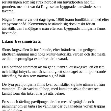
restaurangen som låg strax nordost om huvudporten ned till
grunden, men det var då länge sedan byggnaden användes som
taverna.
Några år senare var det dags igen, 1968 brann fondläktaren ned efter
ett pyromandåd. Kommunen bestämde sig dock raskt för att
återställa den i möjligaste mån eftersom byggnadsritningarna fanns
bevarade.
Liknar trevåningstårta
Slottsskogsvallen är fortfarande, efter bränderna, en gedigen
idrottsanläggning med höga kultur-historiska värden och det mesta
av den ursprungliga exteriören är bevarad.
Den bärande stommen av trä ger alltjämt Slottsskogsvallen ett lätt
och luftigt intryck, men är samtidigt ett storslaget och imponerande
blickfång för den som närmar sig på håll.
De fyra paviljongerna finns kvar och skiljer sig inte nämnvärt från
varandra. De är vackra allihop, med karaktäristiska fönster och
kantig form där taket vilar på åtta pelare.
Press- och tävlingspaviljongen är den mest särpräglade och
påminner om en tårta i tre våningar där byggnadens volym trappas
av på höjden.