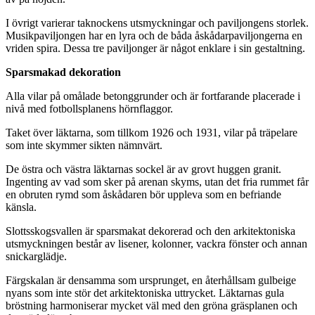
I övrigt varierar taknockens utsmyckningar och paviljongens storlek.
Musikpaviljongen har en lyra och de båda åskådarpaviljongerna en
vriden spira. Dessa tre paviljonger är något enklare i sin gestaltning.
Sparsmakad dekoration
Alla vilar på omålade betonggrunder och är fortfarande placerade i
nivå med fotbollsplanens hörnflaggor.
Taket över läktarna, som tillkom 1926 och 1931, vilar på träpelare
som inte skymmer sikten nämnvärt.
De östra och västra läktarnas sockel är av grovt huggen granit.
Ingenting av vad som sker på arenan skyms, utan det fria rummet får
en obruten rymd som åskådaren bör uppleva som en befriande
känsla.
Slottsskogsvallen är sparsmakat dekorerad och den arkitektoniska
utsmyckningen består av lisener, kolonner, vackra fönster och annan
snickarglädje.
Färgskalan är densamma som ursprunget, en återhållsam gulbeige
nyans som inte stör det arkitektoniska uttrycket. Läktarnas gula
bröstning harmoniserar mycket väl med den gröna gräsplanen och