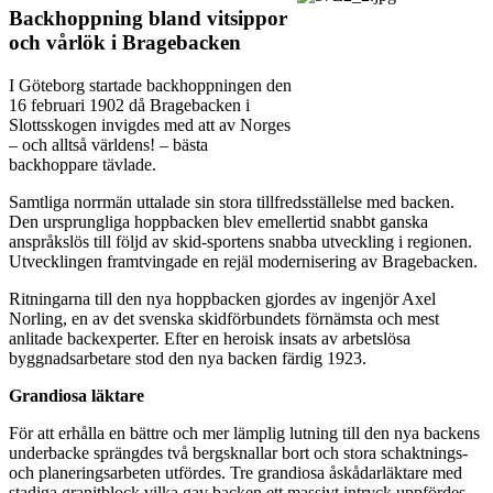
Backhoppning bland vitsippor
och vårlök i Bragebacken
I Göteborg startade backhoppningen den
16 februari 1902 då Bragebacken i
Slottsskogen invigdes med att av Norges
– och alltså världens! – bästa
backhoppare tävlade.
Samtliga norrmän uttalade sin stora tillfredsställelse med backen.
Den ursprungliga hoppbacken blev emellertid snabbt ganska
anspråkslös till följd av skid-sportens snabba utveckling i regionen.
Utvecklingen framtvingade en rejäl modernisering av Bragebacken.
Ritningarna till den nya hoppbacken gjordes av ingenjör Axel
Norling, en av det svenska skidförbundets förnämsta och mest
anlitade backexperter. Efter en heroisk insats av arbetslösa
byggnadsarbetare stod den nya backen färdig 1923.
Grandiosa läktare
För att erhålla en bättre och mer lämplig lutning till den nya backens
underbacke sprängdes två bergsknallar bort och stora schaktnings-
och planeringsarbeten utfördes. Tre grandiosa åskådarläktare med
stadiga granitblock vilka gav backen ett massivt intryck uppfördes.