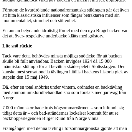
Förutom de kvardröjande nationalromantiska stildragen går det även
att hitta klassicistiska influenser som fångar betraktaren med sin
monumentalitet, stramhet och stilrenhet.
En annan betydande idrottslig fördel med den nya Bragebacken var
det att över- respektive underbacke klätts med grästorv.
Lite snö räckte
Tack vare detta behövdes minsta möjliga snötäcke för att backen
skulle bli fullt användbar. Backen invigdes 1924 då 15 000
människor slöt upp för att bevittna skådespelet i Slottsskogen. Den
kanske mest sensationella tävlingen hittills i backens historia gick av
stapeln den 15 maj 1949.
Då, efter en total snöbrist under vintern, ordnades en backtävling
med ammoniumkloridbehandlad snö som forslats med järnväg från
Norge.
7 000 människor hade trots högsommarvärmen – som infunnit sig
tidigt detta år – och bad-strändernas lockelser kommit för att se
backhopparlegenden Birger Ruud från Norge vinna.
Framgången med denna tävling i försommargrönska gjorde att man