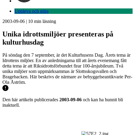
Uppleva och göra
2003-09-06
|
10
min läsning
Unika idrottsmiljöer presenteras på
kulturhusdag
På söndag den 7 september, är det Kulturhusens Dag. Årets tema är
Idrottens miljöer. En av anledningarna till att årets evenemang fått
detta tema är att Riksidrottsförbundet firar 100-årsjubileum. Två
unika miljöer som uppmärksammas är Slottsskogsvallen och
Bragebacken. Här beskrivs de närmare av bebyggelseantikvarie Per-
Ola Åström.
Den här artikeln publicerades
2003-09-06
och kan ha hunnit bli
inaktuell.