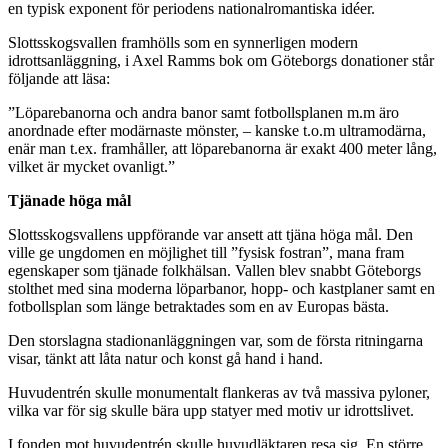
en typisk exponent för periodens nationalromantiska idéer.
Slottsskogsvallen framhölls som en synnerligen modern
idrottsanläggning, i Axel Ramms bok om Göteborgs donationer står
följande att läsa:
”Löparebanorna och andra banor samt fotbollsplanen m.m äro
anordnade efter modärnaste mönster, – kanske t.o.m ultramodärna,
enär man t.ex. framhåller, att löparebanorna är exakt 400 meter lång,
vilket är mycket ovanligt.”
Tjänade höga mål
Slottsskogsvallens uppförande var ansett att tjäna höga mål. Den
ville ge ungdomen en möjlighet till ”fysisk fostran”, mana fram
egenskaper som tjänade folkhälsan. Vallen blev snabbt Göteborgs
stolthet med sina moderna löparbanor, hopp- och kastplaner samt en
fotbollsplan som länge betraktades som en av Europas bästa.
Den storslagna stadionanläggningen var, som de första ritningarna
visar, tänkt att låta natur och konst gå hand i hand.
Huvudentrén skulle monumentalt flankeras av två massiva pyloner,
vilka var för sig skulle bära upp statyer med motiv ur idrottslivet.
I fonden mot huvudentrén skulle huvudläktaren resa sig. En större