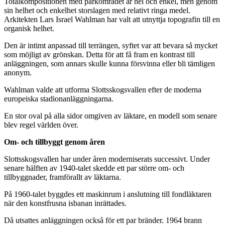
Totalkompositionen med parkområdet är hel och enkel, men genom
sin helhet och enkelhet storslagen med relativt ringa medel.
Arkitekten Lars Israel Wahlman har valt att utnyttja topografin till en
organisk helhet.
Den är intimt anpassad till terrängen, syftet var att bevara så mycket
som möjligt av grönskan. Detta för att få fram en kontrast till
anläggningen, som annars skulle kunna försvinna eller bli tämligen
anonym.
Wahlman valde att utforma Slottsskogsvallen efter de moderna
europeiska stadionanläggningarna.
En stor oval på alla sidor omgiven av läktare, en modell som senare
blev regel världen över.
Om- och tillbyggt genom åren
Slottsskogsvallen har under åren moderniserats successivt. Under
senare hälften av 1940-talet skedde ett par större om- och
tillbyggnader, framförallt av läktarna.
På 1960-talet byggdes ett maskinrum i anslutning till fondläktaren
när den konstfrusna isbanan inrättades.
Då utsattes anläggningen också för ett par bränder. 1964 brann