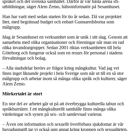
språket och det svenska samhället. Därför är vår bästa arena sfi-
utbildningar, säger Alem Zemo, hälsoinformatör på Sesamhuset.
Han har varit med sedan starten för tio år sedan. Då var projektet
litet, med begränsad budget och enbart Gunnaredsborna som
målgrupp.
Idag är Sesamhuset en verksamhet som är unik i sitt slag. Genom att
samarbeta med olika organisationer och föreningar når man en rad
olika invandrargrupper. Sedan 2001 riktas verksamheten till hela
Göteborg och fungerar också som en resurs för personal i stadens
förvaltningar och bolag.
– Alla stadsdelar berörs av frågor kring mångkultur. Vad jag vet
finns inget liknande projekt i hela Sverige som når ut till en så stor
målgrupp och arbetar inom så många olika språk och kulturer, säger
Alem Zemo.
Mörkertalet är stort
En stor del av arbetet går ut på att överbrygga kulturella tabun och
språkbarriärer. I ett mångkulturellt samhälle finns många olika
värderingar och synen på sex- och samlevnad varierar.
– Även om information och sexuellt överförbara sjukdomar är vår
huvuduppgift tar vi också upp annat kring kroppen och sexualiteten.