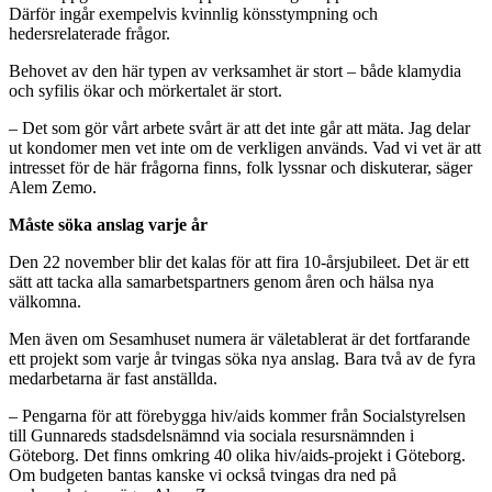
Därför ingår exempelvis kvinnlig könsstympning och
hedersrelaterade frågor.
Behovet av den här typen av verksamhet är stort – både klamydia
och syfilis ökar och mörkertalet är stort.
– Det som gör vårt arbete svårt är att det inte går att mäta. Jag delar
ut kondomer men vet inte om de verkligen används. Vad vi vet är att
intresset för de här frågorna finns, folk lyssnar och diskuterar, säger
Alem Zemo.
Måste söka anslag varje år
Den 22 november blir det kalas för att fira 10-årsjubileet. Det är ett
sätt att tacka alla samarbetspartners genom åren och hälsa nya
välkomna.
Men även om Sesamhuset numera är väletablerat är det fortfarande
ett projekt som varje år tvingas söka nya anslag. Bara två av de fyra
medarbetarna är fast anställda.
– Pengarna för att förebygga hiv/aids kommer från Socialstyrelsen
till Gunnareds stadsdelsnämnd via sociala resursnämnden i
Göteborg. Det finns omkring 40 olika hiv/aids-projekt i Göteborg.
Om budgeten bantas kanske vi också tvingas dra ned på