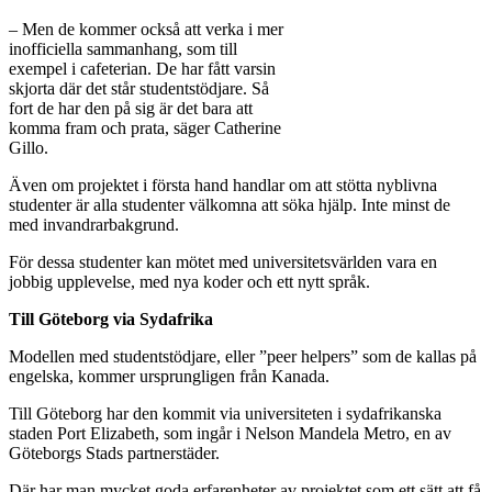
– Men de kommer också att verka i mer
inofficiella sammanhang, som till
exempel i cafeterian. De har fått varsin
skjorta där det står studentstödjare. Så
fort de har den på sig är det bara att
komma fram och prata, säger Catherine
Gillo.
Även om projektet i första hand handlar om att stötta nyblivna
studenter är alla studenter välkomna att söka hjälp. Inte minst de
med invandrarbakgrund.
För dessa studenter kan mötet med universitetsvärlden vara en
jobbig upplevelse, med nya koder och ett nytt språk.
Till Göteborg via Sydafrika
Modellen med studentstödjare, eller ”peer helpers” som de kallas på
engelska, kommer ursprungligen från Kanada.
Till Göteborg har den kommit via universiteten i sydafrikanska
staden Port Elizabeth, som ingår i Nelson Mandela Metro, en av
Göteborgs Stads partnerstäder.
Där har man mycket goda erfarenheter av projektet som ett sätt att få