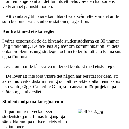
Hon har länge känt att det funnits ett behov av den här sortens
verksamhet på institutionen.
– Att vända sig till lärare kan ibland vara svårt eftersom det är de
som bedömer våra studieprestationer, säger hon.
Kontrakt med etiska regler
I våras genomgick de då blivande studentstödjarna en 30 timmar
lång utbildning. De fick lära sig mer om kommunikation, studera
olika problemlösningsstrategier och metoder för att lära känna sina
egna fördomar.
Dessutom har de fått skriva under ett kontrakt med etiska regler.
– De lovar att inte föra vidare det någon har berättat för dem, att
aktivt motverka diskriminering och att respektera alla människors
lika värde, säger Catherine Gillo, som ansvarar för projektet på
Göteborgs universitet.
Studentstödjarna får egna rum
Ett par timmar i veckan ska
studentstödjarna finnas tillgängliga i
särskilda rum på universitetets olika
institutioner.