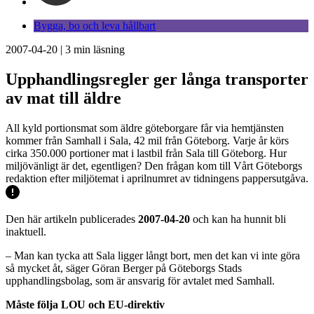
Bygga, bo och leva hållbart
2007-04-20
|
3
min läsning
Upphandlingsregler ger långa transporter
av mat till äldre
All kyld portionsmat som äldre göteborgare får via hemtjänsten
kommer från Samhall i Sala, 42 mil från Göteborg. Varje år körs
cirka 350.000 portioner mat i lastbil från Sala till Göteborg. Hur
miljövänligt är det, egentligen? Den frågan kom till Vårt Göteborgs
redaktion efter miljötemat i aprilnumret av tidningens pappersutgåva.
Den här artikeln publicerades
2007-04-20
och kan ha hunnit bli
inaktuell.
– Man kan tycka att Sala ligger långt bort, men det kan vi inte göra
så mycket åt, säger Göran Berger på Göteborgs Stads
upphandlingsbolag, som är ansvarig för avtalet med Samhall.
Måste följa LOU och EU-direktiv