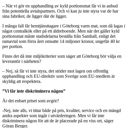
– När vi gör en upphandling av kyld portionsmat får vi in anbud
från potentiella avtalspartners. Och vi kan ju inte styra var de har
sina fabriker, de ligger där de ligger.
I många fall får hemtjänsttagare i Göteborg varm mat, som då lagas i
något centralkök eller på ett äldreboende. Men när det gäller kyld
portionsmat måste stadsdelarna beställa från Samhall, enligt det
ramavtal som förra året omsatte 14 miljoner kronor, ungefär 40 kr
per portion.
Finns det då inte miljökriterier som säger att Göteborg bör välja en
leverantör i närheten?
– Nej, så får vi inte styra, det strider mot lagen om offentlig
upphandling och EU-direktiv som Sverige som EU-medlem är
skyldig att respektera.
”Vi får inte diskriminera någon”
Är det enbart priset som avgör?
-Nej, inte alls, vi tittar både på pris, kvalitet, service och en mängd
andra aspekter som ingår i utvärderingen. Men vi får inte
diskriminera någon för att de är placerade på en viss ort, säger
Göran Berger.