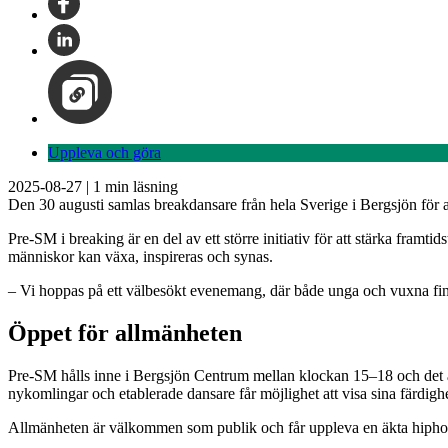
Uppleva och göra
2025-08-27
|
1
min läsning
Den 30 augusti samlas breakdansare från hela Sverige i Bergsjön för at
Pre-SM i breaking är en del av ett större initiativ för att stärka framt
människor kan växa, inspireras och synas.
– Vi hoppas på ett välbesökt evenemang, där både unga och vuxna finn
Öppet för allmänheten
Pre-SM hålls inne i Bergsjön Centrum mellan klockan 15–18 och det är f
nykomlingar och etablerade dansare får möjlighet att visa sina färdighe
Allmänheten är välkommen som publik och får uppleva en äkta hiphop