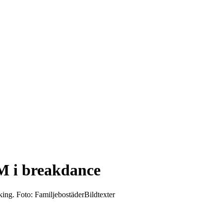
M i breakdance
king. Foto: FamiljebostäderBildtexter