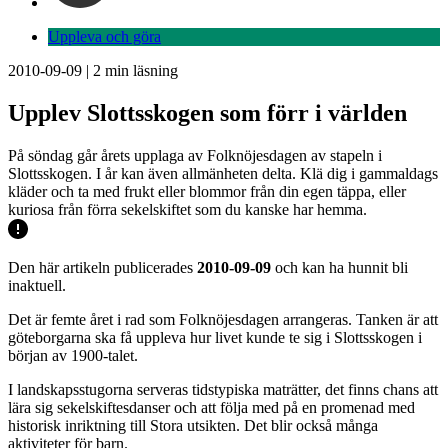
Uppleva och göra
2010-09-09
|
2
min läsning
Upplev Slottsskogen som förr i världen
På söndag går årets upplaga av Folknöjesdagen av stapeln i
Slottsskogen. I år kan även allmänheten delta. Klä dig i gammaldags
kläder och ta med frukt eller blommor från din egen täppa, eller
kuriosa från förra sekelskiftet som du kanske har hemma.
Den här artikeln publicerades
2010-09-09
och kan ha hunnit bli
inaktuell.
Det är femte året i rad som Folknöjesdagen arrangeras. Tanken är att
göteborgarna ska få uppleva hur livet kunde te sig i Slottsskogen i
början av 1900-talet.
I landskapsstugorna serveras tidstypiska maträtter, det finns chans att
lära sig sekelskiftesdanser och att följa med på en promenad med
historisk inriktning till Stora utsikten. Det blir också många
aktiviteter för barn.