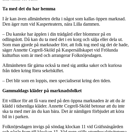
Ta med det du har hemma
I år kan även allmänheten delta i något som kallas öppen marknad.
Den äger rum vid Kasperteatern, nära Lilla dammen.
– Du kanske har äpplen i din trädgård eller blommor på en
odlingslott. Då kan du ta med det i en korg och sälja eller dela ut.
Som man gjorde på marknader förr, att folk tog med sig det de hade,
säger Annette Cegrell-Sköld på Kaspersällskapet vid Frölunda
kulturhus som är med och arrangerar Folknöjesdagen.
Allmänheten får gärna också ta med sig antika saker och kuriosa
från tiden kring förra sekelskiftet.
– Det blir som en loppis, men specialiserat kring den tiden.
Gammaldags kläder på marknadsfolket
Ett villkor för att få vara med på den öppna marknaden är att du är
klädd i tidsenliga kläder. Annette Cegrell-Sköld betonar att du inte
ska ta med mer än du kan bära. Det är nämligen förbjudet att köra
bil in i parken.
Folknöjesdagen invigs på söndag klockan 11 vid Gräfsnäsgården
och pågår fram till klockan 15. Vid regn ställs utomhusaktiviteterna