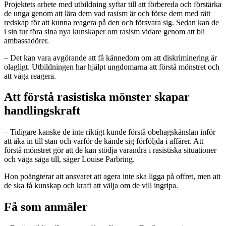
Projektets arbete med utbildning syftar till att förbereda och förstärka
de unga genom att lära dem vad rasism är och förse dem med rätt
redskap för att kunna reagera på den och försvara sig. Sedan kan de
i sin tur föra sina nya kunskaper om rasism vidare genom att bli
ambassadörer.
– Det kan vara avgörande att få kännedom om att diskriminering är
olagligt. Utbildningen har hjälpt ungdomarna att förstå mönstret och
att våga reagera.
Att förstå rasistiska mönster skapar
handlingskraft
– Tidigare kanske de inte riktigt kunde förstå obehagskänslan inför
att åka in till stan och varför de kände sig förföljda i affärer. Att
förstå mönstret gör att de kan stödja varandra i rasistiska situationer
och våga säga till, säger Louise Parbring.
Hon poängterar att ansvaret att agera inte ska ligga på offret, men att
de ska få kunskap och kraft att välja om de vill ingripa.
Få som anmäler