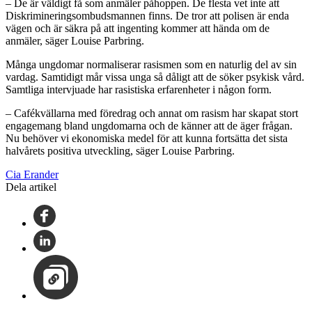
– De är väldigt få som anmäler påhoppen. De flesta vet inte att
Diskrimineringsombudsmannen finns. De tror att polisen är enda
vägen och är säkra på att ingenting kommer att hända om de
anmäler, säger Louise Parbring.
Många ungdomar normaliserar rasismen som en naturlig del av sin
vardag. Samtidigt mår vissa unga så dåligt att de söker psykisk vård.
Samtliga intervjuade har rasistiska erfarenheter i någon form.
– Cafékvällarna med föredrag och annat om rasism har skapat stort
engagemang bland ungdomarna och de känner att de äger frågan.
Nu behöver vi ekonomiska medel för att kunna fortsätta det sista
halvårets positiva utveckling, säger Louise Parbring.
Cia Erander
Dela artikel