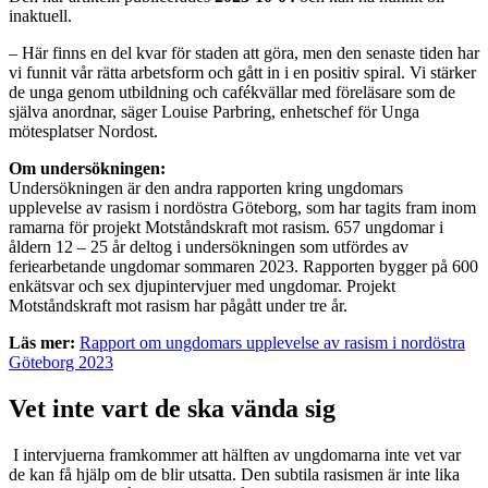
inaktuell.
– Här finns en del kvar för staden att göra, men den senaste tiden har
vi funnit vår rätta arbetsform och gått in i en positiv spiral. Vi stärker
de unga genom utbildning och cafékvällar med föreläsare som de
själva anordnar, säger Louise Parbring, enhetschef för Unga
mötesplatser Nordost.
Om undersökningen:
Undersökningen är den andra rapporten kring ungdomars
upplevelse av rasism i nordöstra Göteborg, som har tagits fram inom
ramarna för projekt Motståndskraft mot rasism. 657 ungdomar i
åldern 12 – 25 år deltog i undersökningen som utfördes av
feriearbetande ungdomar sommaren 2023. Rapporten bygger på 600
enkätsvar och sex djupintervjuer med ungdomar. Projekt
Motståndskraft mot rasism har pågått under tre år.
Läs mer:
Rapport om ungdomars upplevelse av rasism i nordöstra
Göteborg 2023
Vet inte vart de ska vända sig
I intervjuerna framkommer att hälften av ungdomarna inte vet var
de kan få hjälp om de blir utsatta. Den subtila rasismen är inte lika