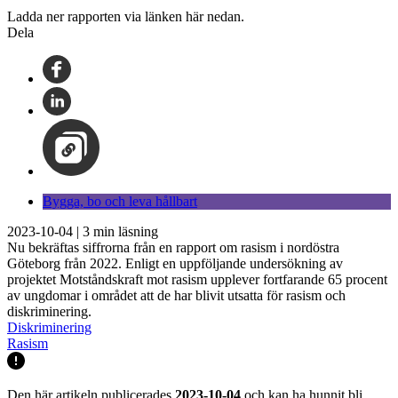
Ladda ner rapporten via länken här nedan.
Dela
Bygga, bo och leva hållbart
2023-10-04
|
3
min läsning
Nu bekräftas siffrorna från en rapport om rasism i nordöstra
Göteborg från 2022. Enligt en uppföljande undersökning av
projektet Motståndskraft mot rasism upplever fortfarande 65 procent
av ungdomar i området att de har blivit utsatta för rasism och
diskriminering.
Diskriminering
Rasism
Den här artikeln publicerades
2023-10-04
och kan ha hunnit bli