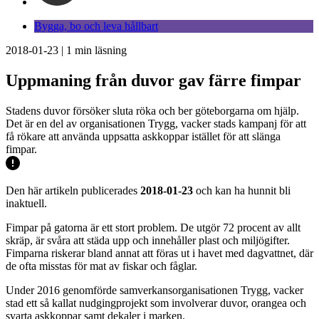
Bygga, bo och leva hållbart
2018-01-23
|
1
min läsning
Uppmaning från duvor gav färre fimpar
Stadens duvor försöker sluta röka och ber göteborgarna om hjälp.
Det är en del av organisationen Trygg, vacker stads kampanj för att
få rökare att använda uppsatta askkoppar istället för att slänga
fimpar.
Den här artikeln publicerades
2018-01-23
och kan ha hunnit bli
inaktuell.
Fimpar på gatorna är ett stort problem. De utgör 72 procent av allt
skräp, är svåra att städa upp och innehåller plast och miljögifter.
Fimparna riskerar bland annat att föras ut i havet med dagvattnet, där
de ofta misstas för mat av fiskar och fåglar.
Under 2016 genomförde samverkansorganisationen Trygg, vacker
stad ett så kallat nudgingprojekt som involverar duvor, orangea och
svarta askkoppar samt dekaler i marken.