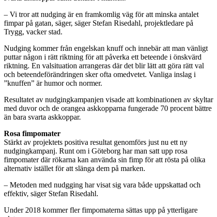
– Vi tror att nudging är en framkomlig väg för att minska antalet
fimpar på gatan, säger, säger Stefan Risedahl, projektledare på
Trygg, vacker stad.
Nudging kommer från engelskan knuff och innebär att man vänligt
puttar någon i rätt riktning för att påverka ett beteende i önskvärd
riktning. En valsituation arrangeras där det blir lätt att göra rätt val
och beteendeförändringen sker ofta omedvetet. Vanliga inslag i
”knuffen” är humor och normer.
Resultatet av nudgingkampanjen visade att kombinationen av skyltar
med duvor och de orangea askkopparna fungerade 70 procent bättre
än bara svarta askkoppar.
Rosa fimpomater
Stärkt av projektets positiva resultat genomförs just nu ett ny
nudgingkampanj. Runt om i Göteborg har man satt upp rosa
fimpomater där rökarna kan använda sin fimp för att rösta på olika
alternativ istället för att slänga dem på marken.
‒ Metoden med nudgging har visat sig vara både uppskattad och
effektiv, säger Stefan Risedahl.
Under 2018 kommer fler fimpomaterna sättas upp på ytterligare