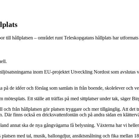
lplats
or till hållplatsen – området runt Teleskopgatans hållplats har utform
ell.
miljösatsningarna inom EU-projektet Utveckling Nordost som avslutas vi
ta på de idéer och förslag som samlats in från boende, skolelever och 
m mötesplats. Ett ställe att träffas på med sittplatser under tak, säger B
ll och från hållplatsen gör platsen tryggare och mer tillgänglig. Att det 
in. Där finns också en dricksvattenfontän och på andra sidan en klätterv
bland annat ska de nya gångvägarna få belysning. Växterna har vi heller i
 platsen med tal, musik, ballongdjur, ansiktsmålning och fika mellan 1