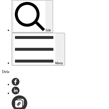
Sök
Meny
Dela