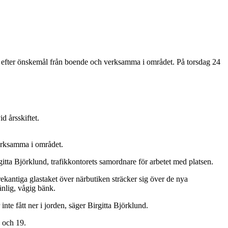
ats efter önskemål från boende och verksamma i området. På torsdag 24
d årsskiftet.
verksamma i området.
irgitta Björklund, trafikkontorets samordnare för arbetet med platsen.
trekantiga glastaket över närbutiken sträcker sig över de nya
änlig, vågig bänk.
nte fått ner i jorden, säger Birgitta Björklund.
8 och 19.