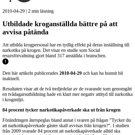
2010-04-29
|
2
min läsning
Utbildade kroganställda bättre på att
avvisa påtända
Att utbilda krogpersonal har en tydlig effekt på deras inställning till
narkotika på krogen. Det visar en studie som Social
resursförvaltning gjort bland 317 anställda i branschen.
Den här artikeln publicerades
2010-04-29
och kan ha hunnit bli
inaktuell.
Resultaten visar att de två tredjedelar av de svarande som genomgått
en tvådagarsutbildning hade en klart mer negativ attityd till narkotika
i krogmiljö.
84 procent tycker narkotikapåverkade ska ut från krogen
Förändringen återspeglas bland annat i svaren på frågan ”Tycker du
att narkotikapåverkade gäster skall avvisas från krogen?”. I studien
från 2009 svarade 84 procent att narkotikapåverkade alltid ska