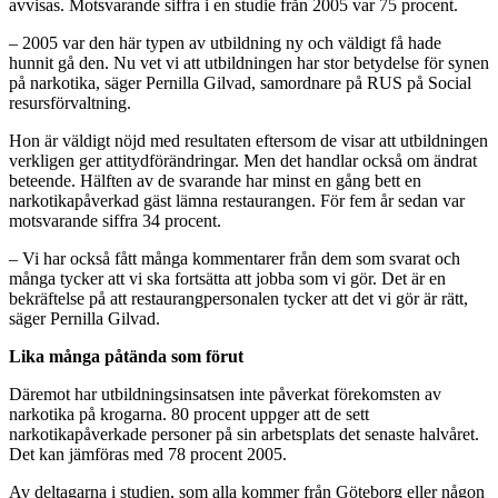
avvisas. Motsvarande siffra i en studie från 2005 var 75 procent.
– 2005 var den här typen av utbildning ny och väldigt få hade
hunnit gå den. Nu vet vi att utbildningen har stor betydelse för synen
på narkotika, säger Pernilla Gilvad, samordnare på RUS på Social
resursförvaltning.
Hon är väldigt nöjd med resultaten eftersom de visar att utbildningen
verkligen ger attitydförändringar. Men det handlar också om ändrat
beteende. Hälften av de svarande har minst en gång bett en
narkotikapåverkad gäst lämna restaurangen. För fem år sedan var
motsvarande siffra 34 procent.
– Vi har också fått många kommentarer från dem som svarat och
många tycker att vi ska fortsätta att jobba som vi gör. Det är en
bekräftelse på att restaurangpersonalen tycker att det vi gör är rätt,
säger Pernilla Gilvad.
Lika många påtända som förut
Däremot har utbildningsinsatsen inte påverkat förekomsten av
narkotika på krogarna. 80 procent uppger att de sett
narkotikapåverkade personer på sin arbetsplats det senaste halvåret.
Det kan jämföras med 78 procent 2005.
Av deltagarna i studien, som alla kommer från Göteborg eller någon