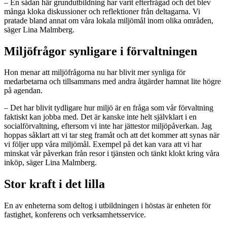
– En sådan här grundutbildning har varit efterfrågad och det blev
många kloka diskussioner och reflektioner från deltagarna. Vi
pratade bland annat om våra lokala miljömål inom olika områden,
säger Lina Malmberg.
Miljöfrågor synligare i förvaltningen
Hon menar att miljöfrågorna nu har blivit mer synliga för
medarbetarna och tillsammans med andra åtgärder hamnat lite högre
på agendan.
– Det har blivit tydligare hur miljö är en fråga som vår förvaltning
faktiskt kan jobba med. Det är kanske inte helt självklart i en
socialförvaltning, eftersom vi inte har jättestor miljöpåverkan. Jag
hoppas såklart att vi tar steg framåt och att det kommer att synas när
vi följer upp våra miljömål. Exempel på det kan vara att vi har
minskat vår påverkan från resor i tjänsten och tänkt klokt kring våra
inköp, säger Lina Malmberg.
Stor kraft i det lilla
En av enheterna som deltog i utbildningen i höstas är enheten för
fastighet, konferens och verksamhetsservice.