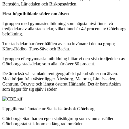
Bergsjön, Lärjedalen och Biskopsgården.
Flest högutbildade söder om älven
I gruppen med gymnasieutbildning som högsta nivå finns två
tredjedelar av alla stadsdelar, vilket innebär 42 procent av Göteborgs
befolkning.
Tre stadsdelar har över hälften av sina invånare i denna grupp;
Kärra-Rödbo, Tuve-Säve och Backa.
I gruppen eftergymnasial utbildning hittar vi den sista tredjedelen av
Göteborgs stadsdelar, som alla når över 50 procent.
De är också väl samlade rent geografiskt på rad söder om älven.
Med början från väster ligger Älvsborg, Majorna, Linnéstaden,
Centrum, Örgryte och längst österut Härlanda. Det är bara Askim
som ligger för sig själv i söder.
Uppgifterna hämtade ur Statistisk årsbok Göteborg.
Göteborgs Stad har en egen statistikgrupp som sammanställer
Göteborgsstatistik inom en lång rad områden.