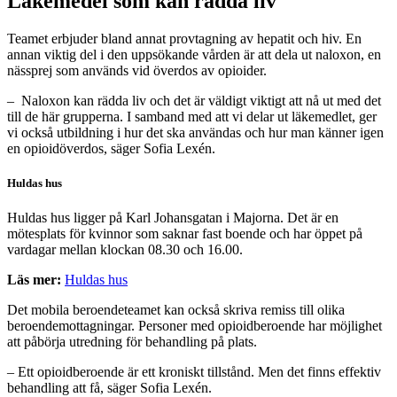
Läkemedel som kan rädda liv
Teamet erbjuder bland annat provtagning av hepatit och hiv. En
annan viktig del i den uppsökande vården är att dela ut naloxon, en
nässprej som används vid överdos av opioider.
– Naloxon kan rädda liv och det är väldigt viktigt att nå ut med det
till de här grupperna. I samband med att vi delar ut läkemedlet, ger
vi också utbildning i hur det ska användas och hur man känner igen
en opioidöverdos, säger Sofia Lexén.
Huldas hus
Huldas hus ligger på Karl Johansgatan i Majorna. Det är en
mötesplats för kvinnor som saknar fast boende och har öppet på
vardagar mellan klockan 08.30 och 16.00.
Läs mer:
Huldas hus
Det mobila beroendeteamet kan också skriva remiss till olika
beroendemottagningar. Personer med opioidberoende har möjlighet
att påbörja utredning för behandling på plats.
– Ett opioidberoende är ett kroniskt tillstånd. Men det finns effektiv
behandling att få, säger Sofia Lexén.