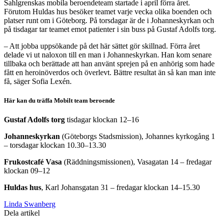
Sahlgrenskas mobila beroendeteam startade i april förra året.
Förutom Huldas hus besöker teamet varje vecka olika boenden och
platser runt om i Göteborg. På torsdagar är de i Johanneskyrkan och
på tisdagar tar teamet emot patienter i sin buss på Gustaf Adolfs torg.
– Att jobba uppsökande på det här sättet gör skillnad. Förra året
delade vi ut naloxon till en man i Johanneskyrkan. Han kom senare
tillbaka och berättade att han använt sprejen på en anhörig som hade
fått en heroinöverdos och överlevt. Bättre resultat än så kan man inte
få, säger Sofia Lexén.
Här kan du träffa Mobilt team beroende
Gustaf Adolfs torg
tisdagar klockan 12–16
Johanneskyrkan
(Göteborgs Stadsmission), Johannes kyrkogång 1
– torsdagar klockan 10.30–13.30
Frukostcafé Vasa
(Räddningsmissionen), Vasagatan 14 – fredagar
klockan 09–12
Huldas hus
, Karl Johansgatan 31 – fredagar klockan 14–15.30
Linda Swanberg
Dela artikel