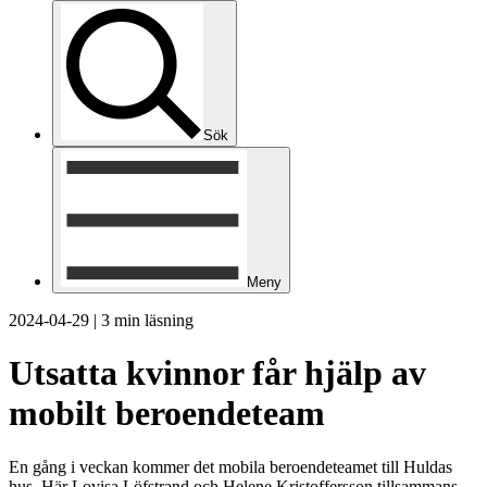
Sök
Meny
2024-04-29
|
3 min läsning
Utsatta kvinnor får hjälp av
mobilt beroendeteam
En gång i veckan kommer det mobila beroendeteamet till Huldas
hus. Här Lovisa Löfstrand och Helene Kristoffersson tillsammans