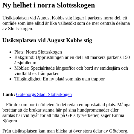
Ny helhet i norra Slottsskogen
Utsiktsplatsen vid August Kobbs stig ligger i parkens norra del, ett
område som inte alltid är lika välbesökt som de mer centrala delarna
av Slottsskogen.
Utsiktsplatsen vid August Kobbs stig
Plats: Norra Slottsskogen
Bakgrund: Upprustningen är en del i att markera parkens 150-
årsjubileum
Möbler: Specialritade långsoffor och bord av smidesjärn och
vindfälld ek från parken
Tillgänglighet: En ny platå som nås utan trappor
Länk:
Göteborgs Stad: Slottsskogen
– För de som bor i närheten är det redan en uppskattad plats. Många
berättar att de brukar stanna här på sina hundpromenader eller
samlas här vid nyår för att titta på GP:s fyrverkerier, säger Emma
Sjögren.
Från utsiktsplatsen kan man blicka ut över stora delar av Göteborg.