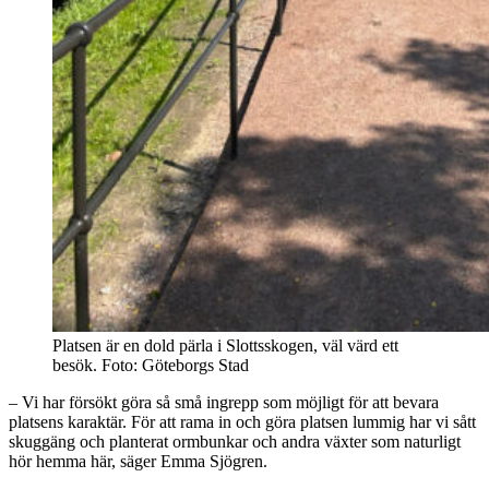
Platsen är en dold pärla i Slottsskogen, väl värd ett
besök. Foto: Göteborgs Stad
– Vi har försökt göra så små ingrepp som möjligt för att bevara
platsens karaktär. För att rama in och göra platsen lummig har vi sått
skuggäng och planterat ormbunkar och andra växter som naturligt
hör hemma här, säger Emma Sjögren.