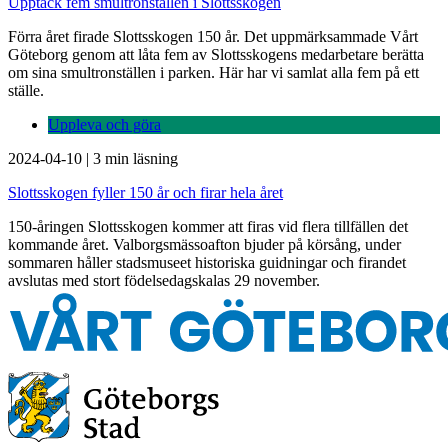
Upptäck fem smultronställen i Slottsskogen
Förra året firade Slottsskogen 150 år. Det uppmärksammade Vårt
Göteborg genom att låta fem av Slottsskogens medarbetare berätta
om sina smultronställen i parken. Här har vi samlat alla fem på ett
ställe.
Uppleva och göra
2024-04-10
|
3 min läsning
Slottsskogen fyller 150 år och firar hela året
150-åringen Slottsskogen kommer att firas vid flera tillfällen det
kommande året. Valborgsmässoafton bjuder på körsång, under
sommaren håller stadsmuseet historiska guidningar och firandet
avslutas med stort födelsedagskalas 29 november.