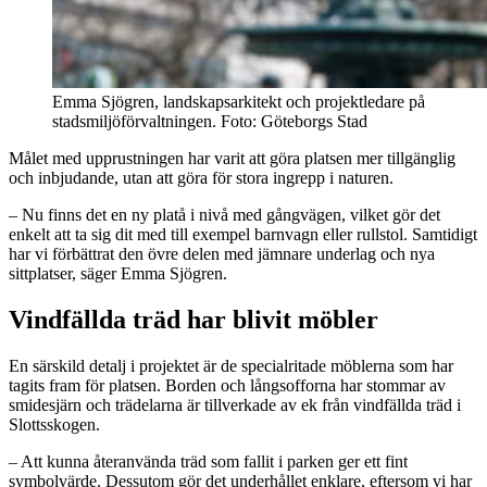
Emma Sjögren, landskapsarkitekt och projektledare på
stadsmiljöförvaltningen. Foto: Göteborgs Stad
Målet med upprustningen har varit att göra platsen mer tillgänglig
och inbjudande, utan att göra för stora ingrepp i naturen.
– Nu finns det en ny platå i nivå med gångvägen, vilket gör det
enkelt att ta sig dit med till exempel barnvagn eller rullstol. Samtidigt
har vi förbättrat den övre delen med jämnare underlag och nya
sittplatser, säger Emma Sjögren.
Vindfällda träd har blivit möbler
En särskild detalj i projektet är de specialritade möblerna som har
tagits fram för platsen. Borden och långsofforna har stommar av
smidesjärn och trädelarna är tillverkade av ek från vindfällda träd i
Slottsskogen.
– Att kunna återanvända träd som fallit i parken ger ett fint
symbolvärde. Dessutom gör det underhållet enklare, eftersom vi har