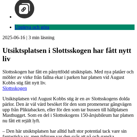
Uppleva och göra
2025-06-16
|
3
min läsning
Utsiktsplatsen i Slottsskogen har fått nytt
liv
Slottsskogen har fått en pånyttfödd utsiktsplats. Med nya platåer och
möbler av virke från fallna ekar i parken har platsen vid August
Kobbs stig fått nytt liv.
Slottsskogen
Utsiktsplatsen vid August Kobbs stig är en av Slottsskogens dolda
pärlor. Den är väl värd besöket för den som promenerar gångvägen
upp från Pliktabacken, eller för den som tar bussen till hållplatsen
Masthugget. Som en del i Slottsskogens 150-årsjubileum har platsen
nu fått ett rejält lyft.
– Den här utsiktsplatsen har alltid haft stor potential tack vare sin
fantastiska vy, men tidigare var den svår att nå och ganska