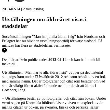
2013-02-14
|
2
min läsning
Utställningen om äldreåret visas i
stadsdelar
Succéutställningen ”Man har ju alla åldrar i sig” från Nordstan och
Frilagret har nu blivit en utställningsportfölj för varje stadsdel. På
måndag har flera av stadsdelarna vernissage.
Den här artikeln publicerades
2013-02-14
och kan ha hunnit bli
inaktuell.
Utställningen ”Man har ju alla åldrar i sig” bygger på det material
som togs fram under EU:s äldreår 2012 och som också blev en bok
med samma namn. Det är fotografier och citat som berättar om vad
som är viktigt för ett aktivt åldrande och hur det är att åldras i
Göteborg i dag.
− Utställningen består av tio fotografier och citat från boken. Under
vernissagen på Kortedala bibliotek läser vi även ett axplock av de
många citaten ur boken, på svenska, finska och persiska, säger