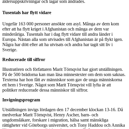
åldersuppskrivningar och lagar som ändrades.
Tusentals har flytt vidare
Ungefär 163 000 personer ansökte om asyl. Många av dem kom
efter att ha flytt kriget i Afghanistan och många av dem var
minderåriga. Tusentals har i dag flytt vidare till andra länder i
Europa. Nästan alla som utvisades till Afghanistan är på flykt igen.
Några har dött efter att ha utvisats och andra har tagit sitt liv i
Sverige.
Reducerade till siffror
Illustratören och författaren Marit Törnqvist har gjort utställningen.
På de 500 brädorna kan man läsa minnestexter om dem som saknas.
Texterna har hon fått av människor som gav de unga människorna
ett hem i Sverige. Något som Marit Törnqvist vill lyfta är att
politiker reducerade dessa människor till siffror.
Invigningsprogram
Utställningen invigs lördagen den 17 december klockan 13-16. Då
medverkar Marit Törnqvist, Henry Ascher, barn- och
ungdomsläkare, forskare i migration, hälsa samt mänskliga
rättigheter vid Göteborgs universitet, och Tony Haddou och Annika