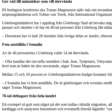
Ger råd till människor som vill återvända
På fredagens konferens ska Tomas Magnusson själv tala om invandrarna
ursprungsländerna och Tobias van Treek, från International Organiza
Göteborgsinitiativet har i uppdrag från Göteborgs Stad att bevaka mig
januari och oktober i år har ett 40-tal personer från Göteborg fått såd
– Dessutom har vi haft 28 ärenden från övriga delar av landet, efterso
Fem anställda i Somalia
Av de 40 personerna i Göteborg valde 14 att återvända.
– Ofta handlar det om tuffa områden i Irak, Iran, Tjetjenien, Vitrysslan
livet som är bättre än den nuvarande, säger Tomas Magnusson.
Mellan 15 och 20 procent av Göteborgsinitiativets budget kommer från 
– I Somalia har vi fem anställda. De är göteborgare och svenska medbor
säger Tomas Magnusson.
70-tal deltagare från hela landet
Ett exempel så gott som något på det som kallas cirkulär migration, a
kartlägga och analysera fenomenet och eventuellt föreslå åtgärder ”som b