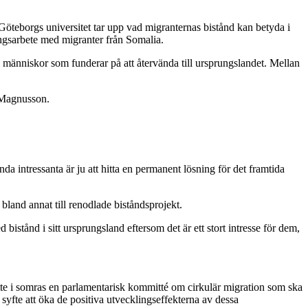
Göteborgs universitet tar upp vad migranternas bistånd kan betyda i
ngsarbete med migranter från Somalia.
l människor som funderar på att återvända till ursprungslandet. Mellan
s Magnusson.
nda intressanta är ju att hitta en permanent lösning för det framtida
land annat till renodlade biståndsprojekt.
stånd i sitt ursprungsland eftersom det är ett stort intresse för dem,
atte i somras en parlamentarisk kommitté om cirkulär migration som ska
i syfte att öka de positiva utvecklingseffekterna av dessa