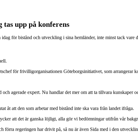
g tas upp på konferens
än idag för bistånd och utveckling i sina hemländer, inte minst tack va
ell.
tschef för frivilligorganisationen Göteborgsinitiativet, som arrangera
land och agerade expert. Nu handlar det mer om att ta tillvara kunskaper
utat åt att den som arbetar med bistånd inte ska vara från landet ifråga.
g tycker att det är ganska löjligt, alla gör vi bedömningar utifrån vår b
ch förra regeringen har drivit på, så nu är även Sida med i den utveckli