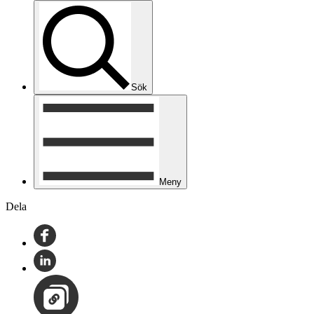
Sök
Meny
Dela