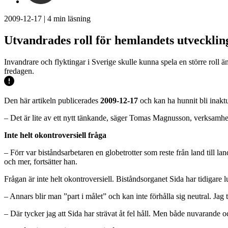
2009-12-17
|
4
min läsning
Utvandrades roll för hemlandets utvecklin
Invandrare och flyktingar i Sverige skulle kunna spela en större roll 
fredagen.
Den här artikeln publicerades
2009-12-17
och kan ha hunnit bli inaktu
– Det är lite av ett nytt tänkande, säger Tomas Magnusson, verksamhe
Inte helt okontroversiell fråga
– Förr var biståndsarbetaren en globetrotter som reste från land till 
och mer, fortsätter han.
Frågan är inte helt okontroversiell. Biståndsorganet Sida har tidigare l
– Annars blir man ”part i målet” och kan inte förhålla sig neutral. Ja
– Där tycker jag att Sida har strävat åt fel håll. Men både nuvarande o