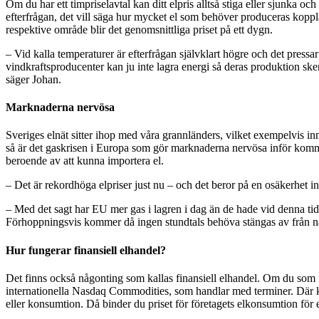
Om du har ett timpriselavtal kan ditt elpris alltså stiga eller sjunka o
efterfrågan, det vill säga hur mycket el som behöver produceras kopplat 
respektive område blir det genomsnittliga priset på ett dygn.
– Vid kalla temperaturer är efterfrågan självklart högre och det pressa
vindkraftsproducenter kan ju inte lagra energi så deras produktion sker
säger Johan.
Marknaderna nervösa
Sveriges elnät sitter ihop med våra grannländers, vilket exempelvis inn
så är det gaskrisen i Europa som gör marknaderna nervösa inför kommand
beroende av att kunna importera el.
– Det är rekordhöga elpriser just nu – och det beror på en osäkerhet i
– Med det sagt har EU mer gas i lagren i dag än de hade vid denna tid 
Förhoppningsvis kommer då ingen stundtals behöva stängas av från nä
Hur fungerar finansiell elhandel?
Det finns också någonting som kallas finansiell elhandel. Om du som 
internationella Nasdaq Commodities, som handlar med terminer. Där kan 
eller konsumtion. Då binder du priset för företagets elkonsumtion för 