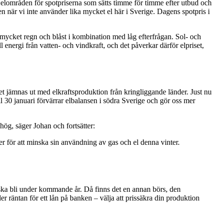
yra elområden för spotpriserna som sätts timme för timme efter utbud och
ten när vi inte använder lika mycket el här i Sverige. Dagens spotpris i
mt mycket regn och blåst i kombination med låg efterfrågan. Sol- och
 energi från vatten- och vindkraft, och det påverkar därför elpriset,
det jämnas ut med elkraftsproduktion från kringliggande länder. Just nu
l 30 januari förvärrar elbalansen i södra Sverige och gör oss mer
hög, säger Johan och fortsätter:
er för att minska sin användning av gas och el denna vinter.
 ska bli under kommande år. Då finns det en annan börs, den
 räntan för ett lån på banken – välja att prissäkra din produktion