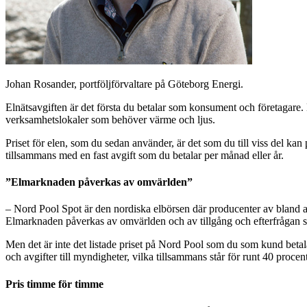
Johan Rosander, portföljförvaltare på Göteborg Energi.
Elnätsavgiften är det första du betalar som konsument och företagare. D
verksamhetslokaler som behöver värme och ljus.
Priset för elen, som du sedan använder, är det som du till viss del ka
tillsammans med en fast avgift som du betalar per månad eller år.
”Elmarknaden påverkas av omvärlden”
– Nord Pool Spot är den nordiska elbörsen där producenter av bland anna
Elmarknaden påverkas av omvärlden och av tillgång och efterfrågan som
Men det är inte det listade priset på Nord Pool som du som kund betal
och avgifter till myndigheter, vilka tillsammans står för runt 40 procen
Pris timme för timme