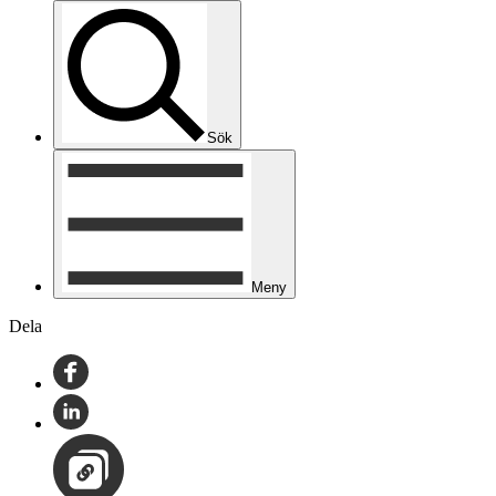
Sök
Meny
Dela