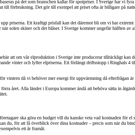
ch baseras på det som branschen kallar för spotpriser. I Sverige har vi f
till förbrukning. Det gör till exempel att priset ofta är billigare på nat
r upp priserna. Ett kraftigt prisfall kan det däremot bli om vi har extre
 när solen skiner och det blåser. I Sverige kommer ungefär hälften av all
ebär att om vår elproduktion i Sverige inte producerar tillräckligt kan 
e vinter och lyfter elpriserna. Ett förlängt driftsstopp i Ringhals 4 til
nför vintern då vi behöver mer energi för uppvärmning då efterfrågan är 
förra året. Alla länder i Europa kommer ändå att behöva sätta in åtgärd
tet.
företagare ska göra en budget vill du kanske veta vad kostnaden för el
du, för att få överblick över dina kostnader – precis som när du binder
exempelvis ett år framåt.