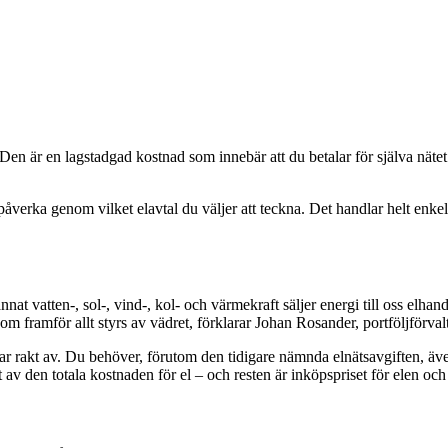
en är en lagstadgad kostnad som innebär att du betalar för själva nätet o
n påverka genom vilket elavtal du väljer att teckna. Det handlar helt e
t vatten-, sol-, vind-, kol- och värmekraft säljer energi till oss elhande
 framför allt styrs av vädret, förklarar Johan Rosander, portföljförva
ar rakt av. Du behöver, förutom den tidigare nämnda elnätsavgiften, äv
t av den totala kostnaden för el – och resten är inköpspriset för elen och