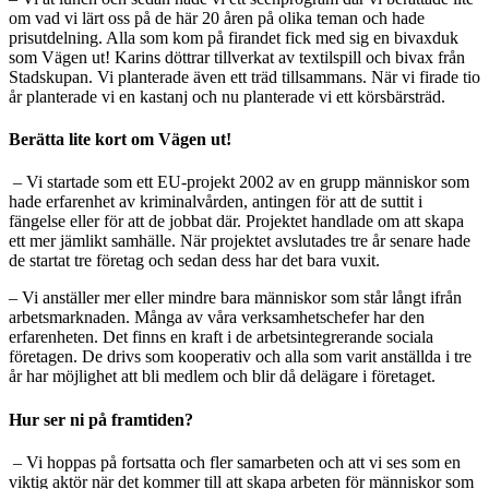
om vad vi lärt oss på de här 20 åren på olika teman och hade
prisutdelning. Alla som kom på firandet fick med sig en bivaxduk
som Vägen ut! Karins döttrar tillverkat av textilspill och bivax från
Stadskupan. Vi planterade även ett träd tillsammans. När vi firade tio
år planterade vi en kastanj och nu planterade vi ett körsbärsträd.
Berätta lite kort om Vägen ut!
– Vi startade som ett EU-projekt 2002 av en grupp människor som
hade erfarenhet av kriminalvården, antingen för att de suttit i
fängelse eller för att de jobbat där. Projektet handlade om att skapa
ett mer jämlikt samhälle. När projektet avslutades tre år senare hade
de startat tre företag och sedan dess har det bara vuxit.
– Vi anställer mer eller mindre bara människor som står långt ifrån
arbetsmarknaden. Många av våra verksamhetschefer har den
erfarenheten. Det finns en kraft i de arbetsintegrerande sociala
företagen. De drivs som kooperativ och alla som varit anställda i tre
år har möjlighet att bli medlem och blir då delägare i företaget.
Hur ser ni på framtiden?
– Vi hoppas på fortsatta och fler samarbeten och att vi ses som en
viktig aktör när det kommer till att skapa arbeten för människor som