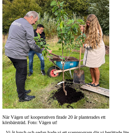
När Vägen ut! kooperativen firade 20 år planterades ett
körsbärsträd. Foto: Vägen ut!
– Vi åt lunch och sedan hade vi ett scenprogram där vi berättade lite