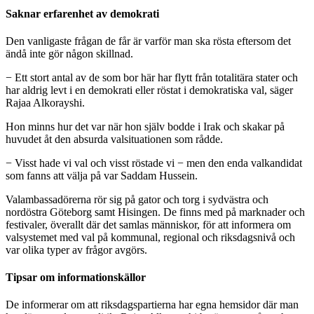
Saknar erfarenhet av demokrati
Den vanligaste frågan de får är varför man ska rösta eftersom det
ändå inte gör någon skillnad.
− Ett stort antal av de som bor här har flytt från totalitära stater och
har aldrig levt i en demokrati eller röstat i demokratiska val, säger
Rajaa Alkorayshi.
Hon minns hur det var när hon själv bodde i Irak och skakar på
huvudet åt den absurda valsituationen som rådde.
− Visst hade vi val och visst röstade vi − men den enda valkandidat
som fanns att välja på var Saddam Hussein.
Valambassadörerna rör sig på gator och torg i sydvästra och
nordöstra Göteborg samt Hisingen. De finns med på marknader och
festivaler, överallt där det samlas människor, för att informera om
valsystemet med val på kommunal, regional och riksdagsnivå och
var olika typer av frågor avgörs.
Tipsar om informationskällor
De informerar om att riksdagspartierna har egna hemsidor där man