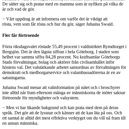
De sätter sig och pratar med en mamma som är nyfiken på vilka de
är och vad de gör.
− Vårt uppdrag är att informera om varför det är viktigt att
rösta, vem som får rösta och hur du gör, säger Juhaina Swaid.
Fler får förtroende
Förra riksdagsvalet röstade 55,49 procent i valdistriktet Rymdtorget i
Bergsjön. Det är den lägsta siffran i hela Göteborg. I staden som
helhet var samma siffra 84,28 procent. Nu kraftsamlar Göteborgs
Stads förvaltningar, bolag och aktörer från civilsamhället inför
höstens val. Det valstärkande arbetet samordnas av förvaltningen för
demokrati och medborgarservice och valambassadörerna är en av
satsningarna.
Juhaina Swaid menar att valinformation på nätet och i broschyrer
inte alltid når fram eftersom många av människorna de möter saknar
förtroende för myndigheter och valsystem.
− Men vi har likande bakgrund och kan prata med dem på deras
språk. Det gör att de lyssnar och känner att de kan lita på oss. Och
ett samtal är alltid det mest effektiva verktyget om du vill nå fram till
en annan människa.