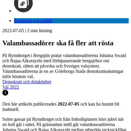
Kommun och politik
2022-07-05
|
2
min läsning
Valambassadörer ska få fler att rösta
På Rymdtorget i Bergsjön pratar valambassadörerna Juhaina Swaid
och Rajaa Alkorayshi med förbipasserande bergsjöbor om
demokrati, rätten att påverka och Sveriges valsystem.
Valambassadörerna är en av Göteborgs Stads demokratisatsningar
inför höstens val.
Demokrati och delaktighet
Val 2022
Den här artikeln publicerades
2022-07-05
och kan ha hunnit bli
inaktuell.
Solen gassar på Rymdtorget och från fotbollsplanen hörs jubel när
en boll går i nätet. På gräsmattan intill går valambassadörerna
Juhaina Swaid och Rajaa Alkorayshi mellan utbredda picknickfiltar.