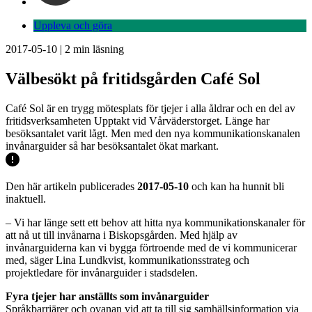
Uppleva och göra
2017-05-10
|
2
min läsning
Välbesökt på fritidsgården Café Sol
Café Sol är en trygg mötesplats för tjejer i alla åldrar och en del av
fritidsverksamheten Upptakt vid Vårväderstorget. Länge har
besöksantalet varit lågt. Men med den nya kommunikationskanalen
invånarguider så har besöksantalet ökat markant.
Den här artikeln publicerades
2017-05-10
och kan ha hunnit bli
inaktuell.
– Vi har länge sett ett behov att hitta nya kommunikationskanaler för
att nå ut till invånarna i Biskopsgården. Med hjälp av
invånarguiderna kan vi bygga förtroende med de vi kommunicerar
med, säger Lina Lundkvist, kommunikationsstrateg och
projektledare för invånarguider i stadsdelen.
Fyra tjejer har anställts som invånarguider
Språkbarriärer och ovanan vid att ta till sig samhällsinformation via