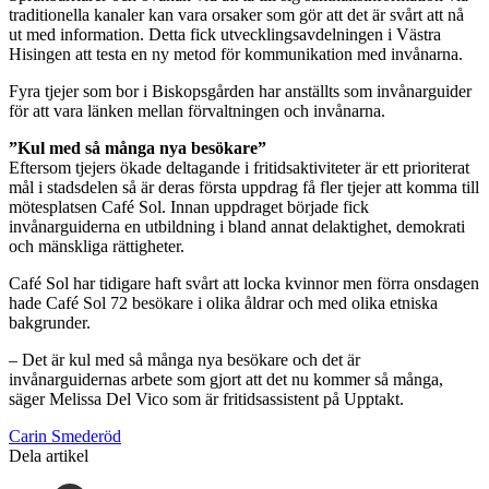
traditionella kanaler kan vara orsaker som gör att det är svårt att nå
ut med information. Detta fick utvecklingsavdelningen i Västra
Hisingen att testa en ny metod för kommunikation med invånarna.
Fyra tjejer som bor i Biskopsgården har anställts som invånarguider
för att vara länken mellan förvaltningen och invånarna.
”Kul med så många nya besökare”
Eftersom tjejers ökade deltagande i fritidsaktiviteter är ett prioriterat
mål i stadsdelen så är deras första uppdrag få fler tjejer att komma till
mötesplatsen Café Sol. Innan uppdraget började fick
invånarguiderna en utbildning i bland annat delaktighet, demokrati
och mänskliga rättigheter.
Café Sol har tidigare haft svårt att locka kvinnor men förra onsdagen
hade Café Sol 72 besökare i olika åldrar och med olika etniska
bakgrunder.
– Det är kul med så många nya besökare och det är
invånarguidernas arbete som gjort att det nu kommer så många,
säger Melissa Del Vico som är fritidsassistent på Upptakt.
Carin Smederöd
Dela artikel