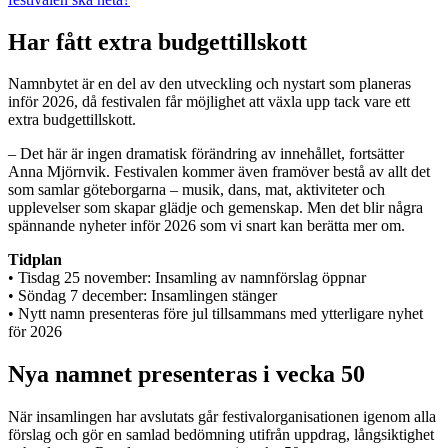
Har fått extra budgettillskott
Namnbytet är en del av den utveckling och nystart som planeras
inför 2026, då festivalen får möjlighet att växla upp tack vare ett
extra budgettillskott.
– Det här är ingen dramatisk förändring av innehållet, fortsätter
Anna Mjörnvik. Festivalen kommer även framöver bestå av allt det
som samlar göteborgarna – musik, dans, mat, aktiviteter och
upplevelser som skapar glädje och gemenskap. Men det blir några
spännande nyheter inför 2026 som vi snart kan berätta mer om.
Tidplan
• Tisdag 25 november: Insamling av namnförslag öppnar
• Söndag 7 december: Insamlingen stänger
• Nytt namn presenteras före jul tillsammans med ytterligare nyhet
för 2026
Nya namnet presenteras i vecka 50
När insamlingen har avslutats går festivalorganisationen igenom alla
förslag och gör en samlad bedömning utifrån uppdrag, långsiktighet