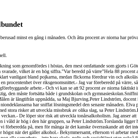
elbundet
r berusad minst en gång i månaden. Och åtta procent av niorna har prövat
ell.
sökning som genomfördes i höstas, den mest omfattande som gjorts i Göt
a svarade, vilket är en hög siffra.”Var beredd på värre”Hela 88 procen
 klart vanligast bland pojkarna, medan flickorna föredrar vin och alko
n procentenhet över riksgenomsnittet.- Jag var föreberedd på värre, så j
rebyggande arbete.- Och vi kan se att 92 procent av niorna faktiskt inte
tig, den måste fortsätta både i grundskolan och gymnasieskolan.Sniffning
te. Målen är långtifrån uppnådda, sa Maj Bjurving.Peter Lindström, docen
av niondeklassarna har sniffat lösningsmedel den senaste månaden. Elva p
med stora risker att utveckla missbruk av olika slag, sa Peter Lindström
 veckan.- De löper stor risk att utveckla tonårsalkoholism. Jag anser a
gen i våld är hög i den här gruppen, sa Peter Lindström.Torslanda ligger 
r vi förberedda på, men för många är det kanske överraskande att det int
er högst när det gäller alkohol.- Bekymmersamt, eftersom vi arbetar me
g alla samarbeta – inte bara skola, polis och socialtjänst utan också f