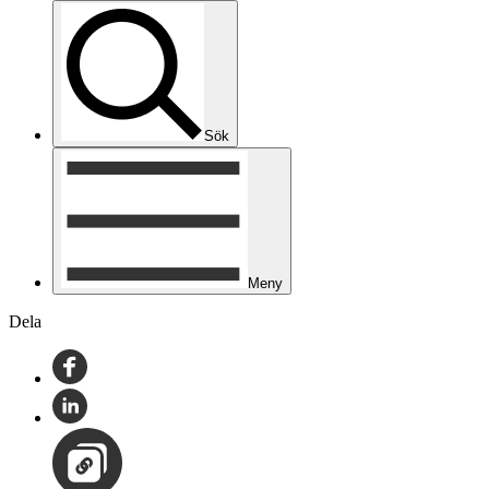
Sök
Meny
Dela