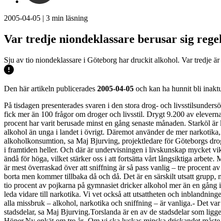
2005-04-05
|
3
min läsning
Var tredje niondeklassare berusar sig reg
Sju av tio niondeklassare i Göteborg har druckit alkohol. Var tredje ä
Den här artikeln publicerades
2005-04-05
och kan ha hunnit bli inaktu
På tisdagen presenterades svaren i den stora drog- och livsstilsunder
fick mer än 100 frågor om droger och livsstil. Drygt 9.200 av elevern
procent har varit berusade minst en gång senaste månaden. Starköl är
alkohol än unga i landet i övrigt. Däremot använder de mer narkotika, e
alkoholkonsumtion, sa Maj Bjurving, projektledare för Göteborgs drogfö
i framtiden heller. Och där är undervisningen i livskunskap mycket vik
ändå för höga, vilket stärker oss i att fortsätta vårt långsiktiga arbe
är mest överraskad över att sniffning är så pass vanlig – tre procent 
borta men kommer tillbaka då och då. Det är en särskilt utsatt grupp, 
tio procent av pojkarna på gymnasiet dricker alkohol mer än en gång i
leda vidare till narkotika. Vi vet också att utsattheten och inblandnin
alla missbruk – alkohol, narkotika och sniffning – är vanliga.- Det va
stadsdelar, sa Maj Bjurving.Torslanda är en av de stadsdelar som ligg
Höper.Ny enkät om tre år- Om vi ska lyckas minska drickandet måste no