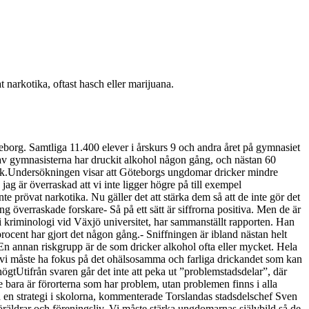
 narkotika, oftast hasch eller marijuana.
eborg. Samtliga 11.400 elever i årskurs 9 och andra året på gymnasiet
t av gymnasisterna har druckit alkohol någon gång, och nästan 60
läsk.Undersökningen visar att Göteborgs ungdomar dricker mindre
ag är överraskad att vi inte ligger högre på till exempel
 prövat narkotika. Nu gäller det att stärka dem så att de inte gör det
 överraskade forskare- Så på ett sätt är siffrorna positiva. Men de är
t i kriminologi vid Växjö universitet, har sammanställt rapporten. Han
rocent har gjort det någon gång.- Sniffningen är ibland nästan helt
.En annan riskgrupp är de som dricker alkohol ofta eller mycket. Hela
tt vi måste ha fokus på det ohälsosamma och farliga drickandet som kan
högtUtifrån svaren går det inte att peka ut ”problemstadsdelar”, där
e bara är förorterna som har problem, utan problemen finns i alla
d en strategi i skolorna, kommenterade Torslandas stadsdelschef Sven
öräldrar och föreningsliv. Vi måste stärka ungdomarnas självbild så de