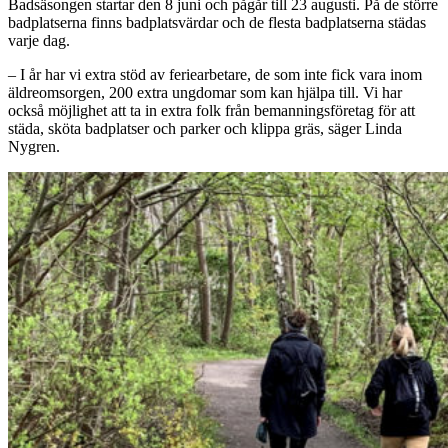
Badsäsongen startar den 8 juni och pågår till 23 augusti. På de större
badplatserna finns badplatsvärdar och de flesta badplatserna städas
varje dag.
– I år har vi extra stöd av feriearbetare, de som inte fick vara inom
äldreomsorgen, 200 extra ungdomar som kan hjälpa till. Vi har
också möjlighet att ta in extra folk från bemanningsföretag för att
städa, sköta badplatser och parker och klippa gräs, säger Linda
Nygren.