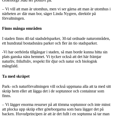
Göteborgs Stad ser positivt på.
– Vi vill att man är utomhus, men vi ser gärna att man är utomhus i
närheten av där man bor, säger Linda Nygren, direktör på
förvaltningen.
Finns många områden
I staden finns 40-tal stadsdelsparker, 30-tal ordnade naturområden,
ett hundratal bostadsnära parker och fler än tio stadsparker.
-Vi har oerhörda tillgångar i staden, så man borde kunna hitta sin
plats ganska nära hemmet. Vi tycker också att det här främjar
naturliv, friluftsliv, respekt för djur och natur och biologisk
mångfald.
Ta med skräpet
Park- och naturförvaltningen vill också uppmana alla att ta med sitt
skräp hem eller att lägga det i de soptunnor och containrar som
finns.
– Vi lägger enorma resurser på att tömma soptunnor och inte minst
att plocka upp skräp efter göteborgarna som bara lägger det på
backen. Huvudprincipen är att är det fullt i en soptunna så tar man