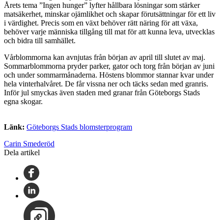
Årets tema ”Ingen hunger” lyfter hållbara lösningar som stärker
matsäkerhet, minskar ojämlikhet och skapar förutsättningar för ett liv
i värdighet. Precis som en växt behöver rätt näring för att växa,
behöver varje människa tillgång till mat för att kunna leva, utvecklas
och bidra till samhället.
Vårblommorna kan avnjutas från början av april till slutet av maj.
Sommarblommorna pryder parker, gator och torg från början av juni
och under sommarmånaderna. Höstens blommor stannar kvar under
hela vinterhalvåret. De får vissna ner och täcks sedan med granris.
Inför jul smyckas även staden med granar från Göteborgs Stads
egna skogar.
Länk:
Göteborgs Stads blomster­program
Carin Smederöd
Dela artikel