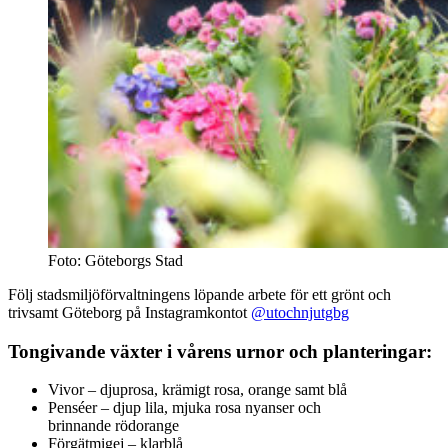
Foto: Göteborgs Stad
Följ stadsmiljöförvaltningens löpande arbete för ett grönt och
trivsamt Göteborg på Instagramkontot
@utochnjutgbg
Tongivande växter i vårens urnor och planteringar:
Vivor – djuprosa, krämigt rosa, orange samt blå
Penséer – djup lila, mjuka rosa nyanser och
brinnande rödorange
Förgätmigej – klarblå