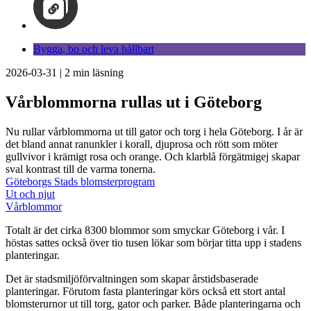
Bygga, bo och leva hållbart
2026-03-31
|
2
min läsning
Vårblommorna rullas ut i Göteborg
Nu rullar vårblommorna ut till gator och torg i hela Göteborg. I år är
det bland annat ranunkler i korall, djuprosa och rött som möter
gullvivor i krämigt rosa och orange. Och klarblå förgätmigej skapar
sval kontrast till de varma tonerna.
Göteborgs Stads blomsterprogram
Ut och njut
Vårblommor
Totalt är det cirka 8300 blommor som smyckar Göteborg i vår. I
höstas sattes också över tio tusen lökar som börjar titta upp i stadens
planteringar.
Det är stadsmiljöförvaltningen som skapar årstidsbaserade
planteringar. Förutom fasta planteringar körs också ett stort antal
blomsterurnor ut till torg, gator och parker. Både planteringarna och