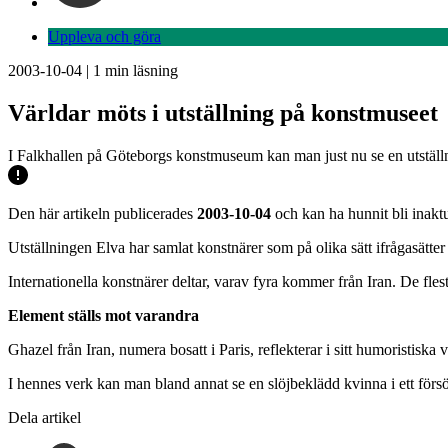
Uppleva och göra
2003-10-04
|
1
min läsning
Världar möts i utställning på konstmuseet
I Falkhallen på Göteborgs konstmuseum kan man just nu se en utställn
Den här artikeln publicerades
2003-10-04
och kan ha hunnit bli inaktu
Utställningen Elva har samlat konstnärer som på olika sätt ifrågasätter
Internationella konstnärer deltar, varav fyra kommer från Iran. De fles
Element ställs mot varandra
Ghazel från Iran, numera bosatt i Paris, reflekterar i sitt humoristis
I hennes verk kan man bland annat se en slöjbeklädd kvinna i ett försö
Dela artikel