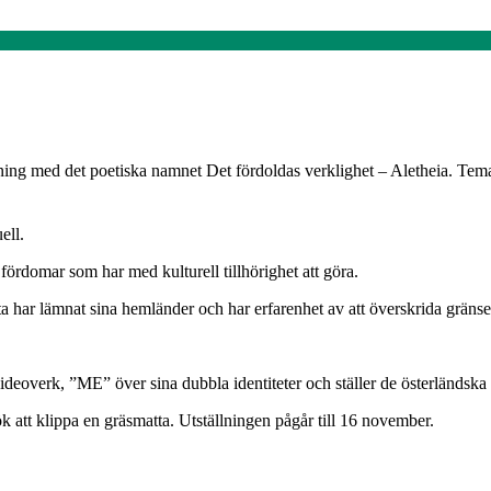
ing med det poetiska namnet Det fördoldas verklighet – Aletheia. Tema
ell.
 fördomar som har med kulturell tillhörighet att göra.
ta har lämnat sina hemländer och har erfarenhet av att överskrida gränse
ka videoverk, ”ME” över sina dubbla identiteter och ställer de österländ
k att klippa en gräsmatta. Utställningen pågår till 16 november.