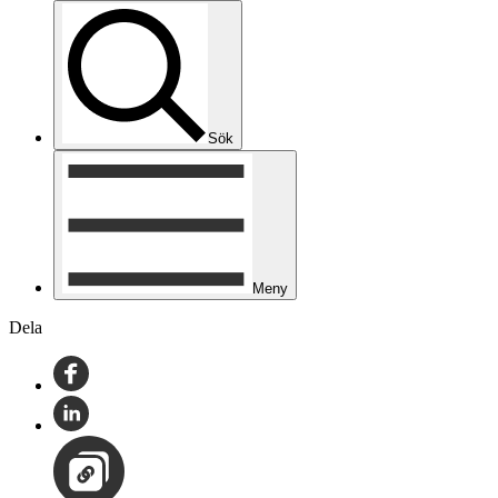
Sök
Meny
Dela