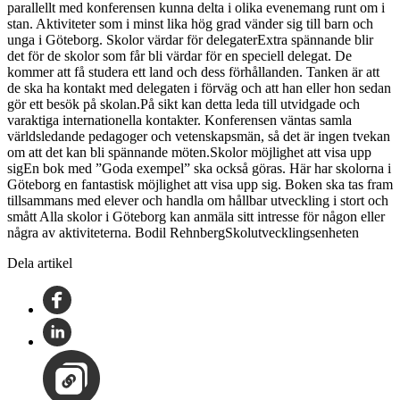
parallellt med konferensen kunna delta i olika evenemang runt om i
stan. Aktiviteter som i minst lika hög grad vänder sig till barn och
unga i Göteborg. Skolor värdar för delegaterExtra spännande blir
det för de skolor som får bli värdar för en speciell delegat. De
kommer att få studera ett land och dess förhållanden. Tanken är att
de ska ha kontakt med delegaten i förväg och att han eller hon sedan
gör ett besök på skolan.På sikt kan detta leda till utvidgade och
varaktiga internationella kontakter. Konferensen väntas samla
världsledande pedagoger och vetenskapsmän, så det är ingen tvekan
om att det kan bli spännande möten.Skolor möjlighet att visa upp
sigEn bok med ”Goda exempel” ska också göras. Här har skolorna i
Göteborg en fantastisk möjlighet att visa upp sig. Boken ska tas fram
tillsammans med elever och handla om hållbar utveckling i stort och
smått Alla skolor i Göteborg kan anmäla sitt intresse för någon eller
några av aktiviteterna. Bodil RehnbergSkolutvecklingsenheten
Dela artikel