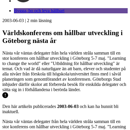
Bygga, bo och leva hållbart
2003-06-03
|
2
min läsning
Världskonferens om hållbar utveckling i
Göteborg nästa år
Nästa vår väntas delegater från hela världen stråla samman till en
stor konferens om hållbar utveckling i Göteborg 5-7 maj. "Learning
to change the world" eller "Utbildning för hållbar utveckling" är
temat. Och vad är då naturligare än att barn, elever och studenter på
alla nivåer från förskola till högskola/universitet finns med i såväl
planeringen som genomförandet av konferensen. Göteborgs Stad
inbjuder därför skolor att förbereda besök för enskilda delegater och
sätta sig in i förhållandena i berörda länder.
Den här artikeln publicerades
2003-06-03
och kan ha hunnit bli
inaktuell.
Nästa vår väntas delegater från hela världen stråla samman till en
stor konferens om hållbar utveckling i Göteborg 5-7 maj. ”Learning