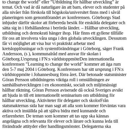
to change the world” eller ”Utbildning för hållbar utveckling” är
temat. Och vad är då naturligare än att barn, elever och studenter på
alla nivåer från förskola till högskola/universitet finns med i såväl
planeringen som genomförandet av konferensen. Göteborgs Stad
inbjuder därför skolor att förbereda besök för enskilda delegater och
sätta sig in i förhållandena i berörda länder. – Hållbar utveckling,
utbildning och demokrati hänger ihop. Här finns ett gyllene tillfälle
för oss att involvera våra unga i den globala utvecklingen. Dessutom
får vi möjlighet att visa hur vi praktiskt arbetar med
kretslopplösningar och systemförändringar i Göteborg, säger Frank
Andersson, (s ), kommunalråd med ansvar för skolan i
Göteborg.Ursprung i FN:s världstoppmöteDen internationella
konferensen ”Learning to change the world” kommer att äga rum
den 5-7 maj 2004 i Göteborg. Konferensen har sitt ursprung i FN:s
världstoppmöte i Johannesburg förra året. Där betonade statsminister
Göran Persson utbildningens viktiga roll i omställningen av
samhällsutvecklingen i en ekonomiskt, socialt och miljömässigt
hållbar riktning. Göran Persson aviserade då också Sveriges avsikt
att bjuda in till ett internationellt seminarium om utbildning för
hållbar utveckling. Aktiviteter för delegater och skolorFrån
statsmakternas sida har man sagt att alla som kommer förväntas vara
aktiva och inställda på att själva bidra med kunnande och
erfarenheter. De teman som kommer att tas upp ska kännas
angelägna och relevanta för elever och lärare och kunna leda till
förändrade attityder eller handlingsmönster. Delegaterna ska