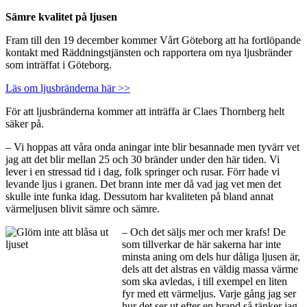
Sämre kvalitet på ljusen
Fram till den 19 december kommer Vårt Göteborg att ha fortlöpande
kontakt med Räddningstjänsten och rapportera om nya ljusbränder
som inträffat i Göteborg.
Läs om ljusbränderna här >>
För att ljusbränderna kommer att inträffa är Claes Thornberg helt
säker på.
– Vi hoppas att våra onda aningar inte blir besannade men tyvärr vet
jag att det blir mellan 25 och 30 bränder under den här tiden. Vi
lever i en stressad tid i dag, folk springer och rusar. Förr hade vi
levande ljus i granen. Det brann inte mer då vad jag vet men det
skulle inte funka idag. Dessutom har kvaliteten på bland annat
värmeljusen blivit sämre och sämre.
– Och det säljs mer och mer krafs! De
som tillverkar de här sakerna har inte
minsta aning om dels hur dåliga ljusen är,
dels att det alstras en väldig massa värme
som ska avledas, i till exempel en liten
fyr med ett värmeljus. Varje gång jag ser
hur det ser ut efter en brand så tänker jag