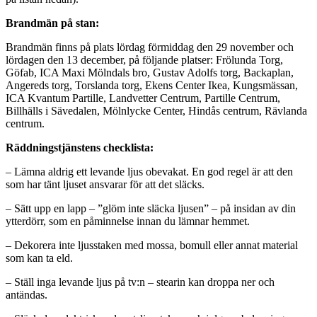
Brandmän på stan:
Brandmän finns på plats lördag förmiddag den 29 november och
lördagen den 13 december, på följande platser: Frölunda Torg,
Göfab, ICA Maxi Mölndals bro, Gustav Adolfs torg, Backaplan,
Angereds torg, Torslanda torg, Ekens Center Ikea, Kungsmässan,
ICA Kvantum Partille, Landvetter Centrum, Partille Centrum,
Billhälls i Sävedalen, Mölnlycke Center, Hindås centrum, Rävlanda
centrum.
Räddningstjänstens checklista:
– Lämna aldrig ett levande ljus obevakat. En god regel är att den
som har tänt ljuset ansvarar för att det släcks.
– Sätt upp en lapp – ”glöm inte släcka ljusen” – på insidan av din
ytterdörr, som en påminnelse innan du lämnar hemmet.
– Dekorera inte ljusstaken med mossa, bomull eller annat material
som kan ta eld.
– Ställ inga levande ljus på tv:n – stearin kan droppa ner och
antändas.