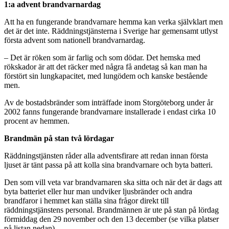
1:a advent brandvarnardag
Att ha en fungerande brandvarnare hemma kan verka självklart men
det är det inte. Räddningstjänsterna i Sverige har gemensamt utlyst
första advent som nationell brandvarnardag.
– Det är röken som är farlig och som dödar. Det hemska med
rökskador är att det räcker med några få andetag så kan man ha
förstört sin lungkapacitet, med lungödem och kanske bestående
men.
Av de bostadsbränder som inträffade inom Storgöteborg under år
2002 fanns fungerande brandvarnare installerade i endast cirka 10
procent av hemmen.
Brandmän på stan två lördagar
Räddningstjänsten råder alla adventsfirare att redan innan första
ljuset är tänt passa på att kolla sina brandvarnare och byta batteri.
Den som vill veta var brandvarnaren ska sitta och när det är dags att
byta batteriet eller hur man undviker ljusbränder och andra
brandfaror i hemmet kan ställa sina frågor direkt till
räddningstjänstens personal. Brandmännen är ute på stan på lördag
förmiddag den 29 november och den 13 december (se vilka platser
på listan nedan).