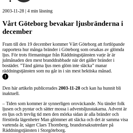
2003-11-28
|
4
min läsning
Vårt Göteborg bevakar ljusbränderna i
december
Fram till den 19 december kommer Vårt Göteborg att fortlöpande
rapportera hur många bränder i Göteborg som orsakas av glömda
ljus. För trots förmaningar från Räddningstjänsten varje år är
julmånaden den mest branddrabbade när det gäller bränder i
bostäder. ”Tänd gärna ljus men glöm inte släcka” manar
räddningstjänsten som nu går in i sin mest hektiska månad.
Den här artikeln publicerades
2003-11-28
och kan ha hunnit bli
inaktuell.
– Tiden som kommer är synnerligen oroväckande. Nu tänder folk
ljusen och pyntar och sätter mossa i adventsljusstakarna. Advent är
en ljus och trevlig tid men den mörka sidan är alla bränder och
förstörda lägenheter Man glömmer att släcka och det är samma visa
vartenda år, säger Claes Thornberg, brandorsaksutredare på
Räddningstjänsten i Storgöteborg.