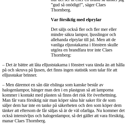
”gud så onödigt!”, säger Claes
Thornberg.
Var försiktig med elprylar
Det säljs också fler och fler mer eller
mindre säkra lampor, ljusslingor och
allehanda elprylar till jul. Men att de
vanliga eljusstakarna i fönstren skulle
utgöra en brandfara tror inte Claes
Thornberg:
– Det är bättre att låta elljuststakarna i fönstret vara tända än att hålla
på och skruva på ljusen, det finns ingen statistik som talar för att
elljusstakar brinner.
– Men däremot en sån där elslinga som kanske består av
halogenlampor, hänger man den i en plastgran så att lamporna
kommer i kontakt med plasten så finns det risk för överhettning.
Man får vara försiktig när man köper såna här saker för de som
säljer dem har inte en tanke på säkerheten och den som köper dem
tänker att eftersom de får säljas så är de väl ofarliga. Nu kommer det
också intensivljus och halogenlampor, så det gäller att vara försiktig,
manar Claes Thornberg.