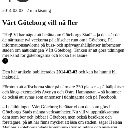
2014-02-03
|
2
min läsning
Vårt Göteborg vill nå fler
”Hej! Vi har något att berätta om Göteborgs Stad” – ja det står det
de närmaste två veckorna på affischer runt om i Göteborg. På
informationstavlorna på buss- och spårvagnshållplatser informerar
staden om nättidningen Vårt Göteborg. Tanken är att göra tidningen
mer känd för göteborgarna och locka fler läsare.
Den här artikeln publicerades
2014-02-03
och kan ha hunnit bli
inaktuell.
Förutom att affischerna sitter på närmare 250 platser – på hållplatser
och längs exempelvis Avenyn och Östra Hamngatan – så kommer
de också att synas som annonser i tidningarna och på Facebook.
– I nättidningen Vårt Göteborg berättar vi om det som görs i
Göteborgs Stads många verksamheter. Nu vill vi uppmärksamma
dem som bor och jobbar i Göteborg men också besökare och
företagare, på att här finns mycket att läsa om staden, säger Helena
Mehner, Göteborgs Stads kommunikationsdirektör och ansvarig