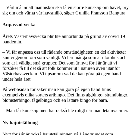
– Vårt mål är att människor ska få en större kunskap om havet, bry
sig om och värna vår havsmiljö, säger Gunilla Fransson Bangura.
Anpassad vecka
Årets Västerhavsvecka blir lite annorlunda på grund av covid-19-
pandemin.
– Vi får anpassa oss till rådande omständigheter, en del aktiviteter
kan vi genomföra som vanligt. Vi har många som är utomhus och
som är i väldigt små grupper. Det som är nytt för i år är att vi
försöker få till det så att folk kommer ut i naturen även utanför
Västerhavsveckan. Vi tipsar om vad de kan göra på egen hand
under hela året.
På webbsidan för saker man kan göra på egen hand finns
exempelvis olika sorters artbingo. Det finns algbingo, strandbingo,
blomsterbingo, fågelbingo och en lättare bingo för barn.
– Man får kunskap men har också lite roligt när man leta nya arter.
Ny hajutställning
Nytt för i år är också hajutställningen på Långgrundet som