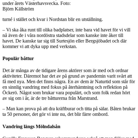
under årets Västerhavsvecka. Foto:
Björn Källström
turné i stället och kvar i Nordstan blir en utställning.
– Vi ska åka runt till olika badplatser, inte bara vid havet för vi vill
nå även de i våra nordöstra stadsdelar som kanske inte åker till
havet. De kanske tar sig till Surtesjön eller Bergsjöbadet och där
kommer vi att dyka upp med verkstan.
Populär båttur
Det är många av de tidigare årens aktörer som är med och ordnar
aktiviteter. Däremot har det av på grund av pandemin varit svårt att
få med nya. Men det finns några. En av dem är Naturtid som står för
en sinnlig vandring med fokus på återhämtning och reflektion på
Öckerö. Något som brukar vara populärt, och som folk redan hört
av sig om i år, är de tre båtturerna från Marstrand.
– Man kan prova på att dra kräftburar och titta på sälar. Båten brukar
ta 50 personer, det gör vi inte nu, det blir färre ombord.
Vandring längs Mölndalsån