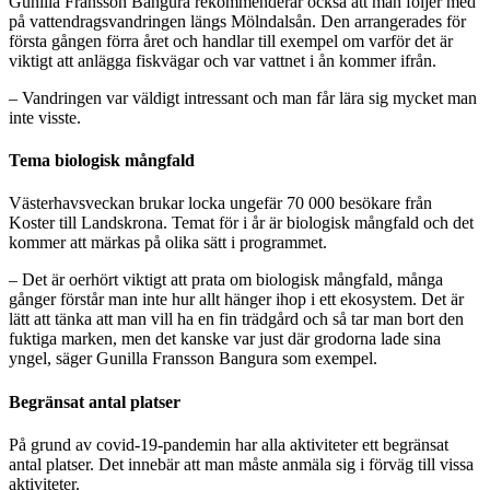
Gunilla Fransson Bangura rekommenderar också att man följer med
på vattendragsvandringen längs Mölndalsån. Den arrangerades för
första gången förra året och handlar till exempel om varför det är
viktigt att anlägga fiskvägar och var vattnet i ån kommer ifrån.
– Vandringen var väldigt intressant och man får lära sig mycket man
inte visste.
Tema biologisk mångfald
Västerhavsveckan brukar locka ungefär 70 000 besökare från
Koster till Landskrona. Temat för i år är biologisk mångfald och det
kommer att märkas på olika sätt i programmet.
– Det är oerhört viktigt att prata om biologisk mångfald, många
gånger förstår man inte hur allt hänger ihop i ett ekosystem. Det är
lätt att tänka att man vill ha en fin trädgård och så tar man bort den
fuktiga marken, men det kanske var just där grodorna lade sina
yngel, säger Gunilla Fransson Bangura som exempel.
Begränsat antal platser
På grund av covid-19-pandemin har alla aktiviteter ett begränsat
antal platser. Det innebär att man måste anmäla sig i förväg till vissa
aktiviteter.