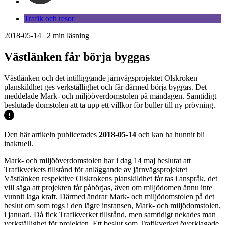
Trafik och resor
2018-05-14
|
2
min läsning
Västlänken får börja byggas
Västlänken och det intilliggande järnvägsprojektet Olskroken
planskildhet ges verkställighet och får därmed börja byggas. Det
meddelade Mark- och miljööverdomstolen på måndagen. Samtidigt
beslutade domstolen att ta upp ett villkor för buller till ny prövning.
Den här artikeln publicerades
2018-05-14
och kan ha hunnit bli
inaktuell.
Mark- och miljööverdomstolen har i dag 14 maj beslutat att
Trafikverkets tillstånd för anläggande av järnvägsprojektet
Västlänken respektive Olskrokens planskildhet får tas i anspråk, det
vill säga att projekten får påbörjas, även om miljödomen ännu inte
vunnit laga kraft. Därmed ändrar Mark- och miljödomstolen på det
beslut om som togs i den lägre instansen, Mark- och miljödomstolen,
i januari. Då fick Trafikverket tillstånd, men samtidigt nekades man
verkställighet för projekten. Ett beslut som Trafikverket överklagade.