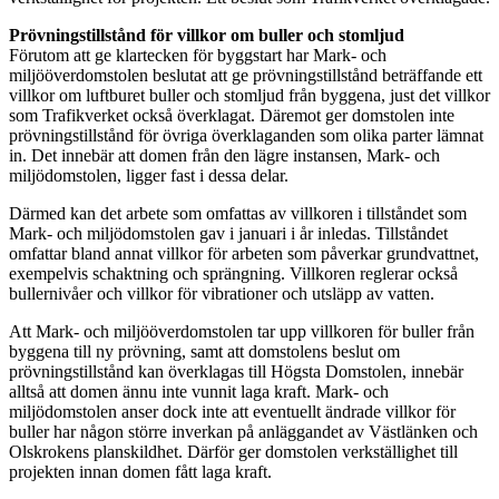
Prövningstillstånd för villkor om buller och stomljud
Förutom att ge klartecken för byggstart har Mark- och
miljööverdomstolen beslutat att ge prövningstillstånd beträffande ett
villkor om luftburet buller och stomljud från byggena, just det villkor
som Trafikverket också överklagat. Däremot ger domstolen inte
prövningstillstånd för övriga överklaganden som olika parter lämnat
in. Det innebär att domen från den lägre instansen, Mark- och
miljödomstolen, ligger fast i dessa delar.
Därmed kan det arbete som omfattas av villkoren i tillståndet som
Mark- och miljödomstolen gav i januari i år inledas. Tillståndet
omfattar bland annat villkor för arbeten som påverkar grundvattnet,
exempelvis schaktning och sprängning. Villkoren reglerar också
bullernivåer och villkor för vibrationer och utsläpp av vatten.
Att Mark- och miljööverdomstolen tar upp villkoren för buller från
byggena till ny prövning, samt att domstolens beslut om
prövningstillstånd kan överklagas till Högsta Domstolen, innebär
alltså att domen ännu inte vunnit laga kraft. Mark- och
miljödomstolen anser dock inte att eventuellt ändrade villkor för
buller har någon större inverkan på anläggandet av Västlänken och
Olskrokens planskildhet. Därför ger domstolen verkställighet till
projekten innan domen fått laga kraft.