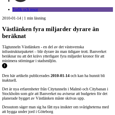
Trafik och resor
2010-01-14
|
1
min läsning
Västlänken fyra miljarder dyrare än
beräknat
Tågtunneln Västlänken - en del av det västsvenska
infrastrukturpaketet – blir dyrare än man tidigare trott. Banverket
beräknar nu att det krävs ytterligare fyra miljarder kronor för att
minimera störningar i stadsmiljön.
Den här artikeln publicerades
2010-01-14
och kan ha hunnit bli
inaktuell.
Det är nya erfarenheter från Citytunneln i Malmö och Citybanan i
Stockholm som gör att Banverket nu aviserar att budgeten för det
planerade bygget av Västlänken måste skrivas upp.
Dessutom säger man sig ha fått nya insikter om svårigheterna med
att bygga under jord i Göteborg