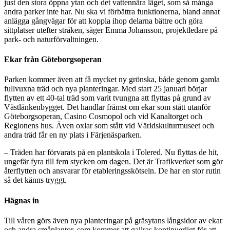
just den stora öppna ytan och det vattennära läget, som så många
andra parker inte har. Nu ska vi förbättra funktionerna, bland annat
anlägga gångvägar för att koppla ihop delarna bättre och göra
sittplatser utefter stråken, säger Emma Johansson, projektledare på
park- och naturförvaltningen.
Ekar från Göteborgsoperan
Parken kommer även att få mycket ny grönska, både genom gamla
fullvuxna träd och nya planteringar. Med start 25 januari börjar
flytten av ett 40-tal träd som varit tvungna att flyttas på grund av
Västlänkenbygget. Det handlar främst om ekar som stått utanför
Göteborgsoperan, Casino Cosmopol och vid Kanaltorget och
Regionens hus. Även oxlar som stått vid Världskulturmuseet och
andra träd får en ny plats i Färjenäsparken.
– Träden har förvarats på en plantskola i Tolered. Nu flyttas de hit,
ungefär fyra till fem stycken om dagen. Det är Trafikverket som gör
återflytten och ansvarar för etableringsskötseln. De har en stor rutin
så det känns tryggt.
Hägnas in
Till våren görs även nya planteringar på gräsytans långsidor av ekar
och andra småplantor, som kommer att gallras kontinuerligt för att