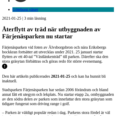
Göteborg växer
2021-01-25
|
3
min läsning
Återflytt av träd när utbyggnaden av
Färjenäsparken nu startar
Färjenäsparken vid foten av Älvsborgsbron och nära Eriksbergs
bockkran fortsätter att utvecklas under 2021. 25 januari startar
flytten av ett 40-tal ”Västlänkenträd” till parken. Därefter ska den
stora gräsytan förbättras och göras redo för större evenemang.
Den här artikeln publicerades
2021-01-25
och kan ha hunnit bli
inaktuell.
Stadsparken Färjenäsparken har sedan 2006 förändrats och bland
annat fått ett utegym och lekplats. Nu startar etapp 2a, ombyggnaden
av den södra delen av parken som innefattar den stora gräsytan som
tidigare fungerat som driving range i golf.
– Parken är väldigt populär redan i dag. Parkens stora fördel är väl