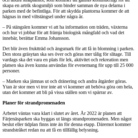
skapa en artrik skogsmiljö som binder samman de nya delarna i
parken med de befintliga. För att skydda plantorna kommer de att
hägnas in med viltstängsel under några år.
– På stängslen kommer vi att ha information om träden, växterna
och hur vi jobbar för att främja biologisk mångfald och vad det
innebär, berättar Emma Johansson.
Det blir även fruktträd och ängsmark för att få in blomning i parken.
Den stora gräsytan ska ses över och göras mer tålig för slitage. Till
vardags ska det vara en plats för lek, aktivitet och rekreation men
platsen ska även kunna användas för evenemang för upp till 25 000
personer.
– Marken ska jämnas ut och dränering och andra åtgärder göras.
Ytan är stor men vi tror inte att vi kommer att behöva göra om hela,
utan det kommer att bli på vissa ställen som vi spärrar av.
Planer för strandpromenaden
Arbetet väntas vara klart i slutet av året. År 2022 är planen att
Färjenäsparken ska byggas ut längs strandpromenaden. Men något
beslut eller tidplan finns inte än för denna etapp. Däremot kommer
strandstråket redan nu att få en tillfällig belysning.