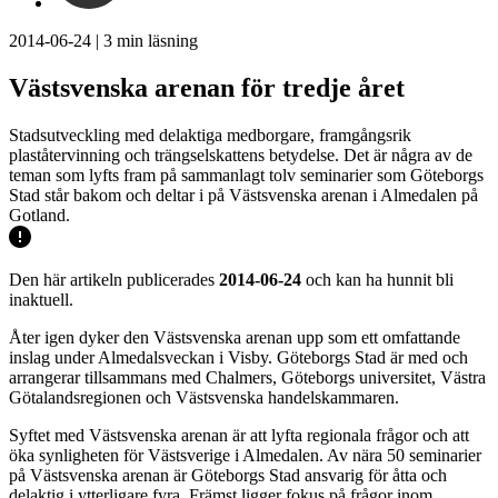
2014-06-24
|
3
min läsning
Västsvenska arenan för tredje året
Stadsutveckling med delaktiga medborgare, framgångsrik
plaståtervinning och trängselskattens betydelse. Det är några av de
teman som lyfts fram på sammanlagt tolv seminarier som Göteborgs
Stad står bakom och deltar i på Västsvenska arenan i Almedalen på
Gotland.
Den här artikeln publicerades
2014-06-24
och kan ha hunnit bli
inaktuell.
Åter igen dyker den Västsvenska arenan upp som ett omfattande
inslag under Almedalsveckan i Visby. Göteborgs Stad är med och
arrangerar tillsammans med Chalmers, Göteborgs universitet, Västra
Götalandsregionen och Västsvenska handelskammaren.
Syftet med Västsvenska arenan är att lyfta regionala frågor och att
öka synligheten för Västsverige i Almedalen. Av nära 50 seminarier
på Västsvenska arenan är Göteborgs Stad ansvarig för åtta och
delaktig i ytterligare fyra. Främst ligger fokus på frågor inom