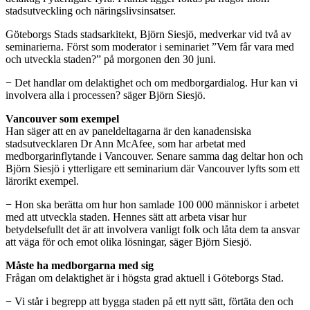
stadsutveckling och näringslivsinsatser.
Göteborgs Stads stadsarkitekt, Björn Siesjö, medverkar vid två av
seminarierna. Först som moderator i seminariet ”Vem får vara med
och utveckla staden?” på morgonen den 30 juni.
− Det handlar om delaktighet och om medborgardialog. Hur kan vi
involvera alla i processen? säger Björn Siesjö.
Vancouver som exempel
Han säger att en av paneldeltagarna är den kanadensiska
stadsutvecklaren Dr Ann McAfee, som har arbetat med
medborgarinflytande i Vancouver. Senare samma dag deltar hon och
Björn Siesjö i ytterligare ett seminarium där Vancouver lyfts som ett
lärorikt exempel.
− Hon ska berätta om hur hon samlade 100 000 människor i arbetet
med att utveckla staden. Hennes sätt att arbeta visar hur
betydelsefullt det är att involvera vanligt folk och låta dem ta ansvar
att väga för och emot olika lösningar, säger Björn Siesjö.
Måste ha medborgarna med sig
Frågan om delaktighet är i högsta grad aktuell i Göteborgs Stad.
− Vi står i begrepp att bygga staden på ett nytt sätt, förtäta den och