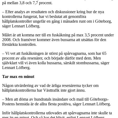
på mellan 3,8 och 7,7 procent.
– Efter analys av resultaten och diskussioner kring hur de nya
kontrollerna fungerat, har vi beslutat att genomföra
hållplatskontroller ungefär en gång i månaden runt om i Göteborg,
säger Lennart Löfberg.
Målet är att komma ner till en fuskåkning på max 3,5 procent under
2008. Och framöver kommer även bussarna att utsättas för den
förstärkta kontrollen.
– Vi vet att fuskåkningen är störst på spårvagnarna, som har 65
procent av alla resenärer, och började därför med dem. Men
självklart vill vi även kolla bussarna, särskilt stombussarna, säger
Lennart Löfberg.
Tar max en minut
Någon utvärdering av vad de ärliga resenärerna tycker om
hållplatskontrollerna har Västtrafik inte gjort ännu.
– Men att döma av hundratals insändare och mail till Göteborgs-
Postens hemsida är de allra flesta positiva, säger Lennart Löfberg.
Inför hållplatskontrollerna utlovades att spårvagnarna inte skulle ta
mer än en minut. Och så har det blivit, enligt Lennart Löfberg.