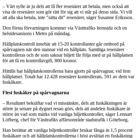
– Vårt syfte är ju dels att få fler resenärer att betala, men också att
visa de resenärer som gör rätt för sig att vi står på deras sida. Vi vill
att alla ska betala, inte ”sätta dit” resenärer, säger Susanne Eriksson.
Den första förvarningen kommer via Västtrafiks hemsida och en
helsidesannons i Metro på måndag.
Hållplatskontroll innebär att 15-20 kontrollanter går ombord på
spårvagnen när den stannar vid en hållplats. Samtliga resenärer
kontrolleras och de som saknar biljett får följa med ut på hållplatsen
för att få en kontrollavgift, 800 kronor.
Hittills har hållplatskontrollerna bara gjorts på spårvagnar, vid fem
hållplatser. Totalt har 12.428 resenärer kontrollerats, 591 av dem var
fuskåkare.
Flest fuskåker på spårvagnarna
– Resultatet bekräftar vad vi misstänkte, dels att fuskåkningen är
större ju senare på dygnet resan görs, dels att andelen fuskåkare är
större än vad som märks vid vanliga biljettkontroller, säger Lennart
Löfberg, chef för Västtrafiks affärsområde stadstrafik i Göteborg.
Han berättar att vanliga biljettkontroller brukar fånga in 1,5 procent
fuskåkare och att hållplatskontrollerna i höst avslöjat en fuskåkning