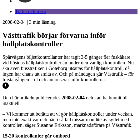
Trafik och resor
2008-02-04
|
3
min läsning
Västtrafik börjar förvarna inför
hållplatskontroller
Spårvägens biljettkontrollanter har tagit 3-5 gånger fler fuskåkare
vid höstens hållplatskontroller än under den vanliga kontrollen. Nu
ska även busstrafiken i Göteborg utsättas för hållplatskontroll, då
ingen har chans att smita av. Och på måndagen går Västtrafik – för
första gången – ut och annonserar inför kontrollerna.
Den här artikeln publicerades
2008-02-04
och kan ha hunnit bli
inaktuell.
– Vi kommer att berätta att vi gör hållplatskontroller under veckan,
men inte exakt var och när, i så fall missar man lite av syftet med
kontrollen, säger Susanne Eriksson, marknadsförare på Västtrafik.
15-20 kontrollanter går ombord