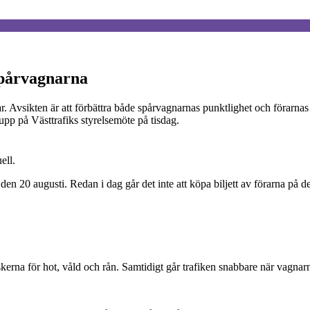
 spårvagnarna
 Avsikten är att förbättra både spårvagnarnas punktlighet och förarnas s
 upp på Västtrafiks styrelsemöte på tisdag.
ell.
en 20 augusti. Redan i dag går det inte att köpa biljett av förarna på d
iskerna för hot, våld och rån. Samtidigt går trafiken snabbare när vagnar