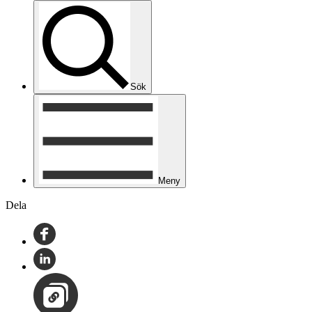
Sök
Meny
Dela