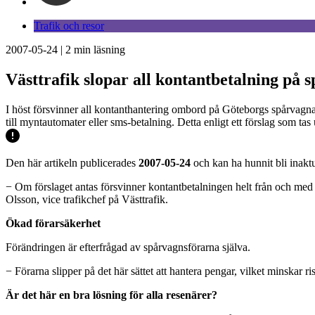
Trafik och resor
2007-05-24
|
2
min läsning
Västtrafik slopar all kontantbetalning på
I höst försvinner all kontanthantering ombord på Göteborgs spårvagnar.
till myntautomater eller sms-betalning. Detta enligt ett förslag som tas
Den här artikeln publicerades
2007-05-24
och kan ha hunnit bli inaktu
− Om förslaget antas försvinner kontantbetalningen helt från och med d
Olsson, vice trafikchef på Västtrafik.
Ökad förarsäkerhet
Förändringen är efterfrågad av spårvagnsförarna själva.
− Förarna slipper på det här sättet att hantera pengar, vilket minskar r
Är det här en bra lösning för alla resenärer?