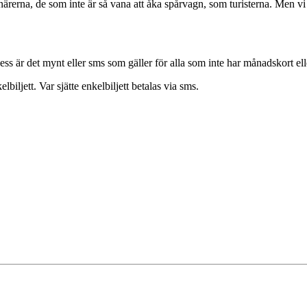
ärerna, de som inte är så vana att åka spårvagn, som turisterna. Men vi
dess är det mynt eller sms som gäller för alla som inte har månadskort ell
iljett. Var sjätte enkelbiljett betalas via sms.